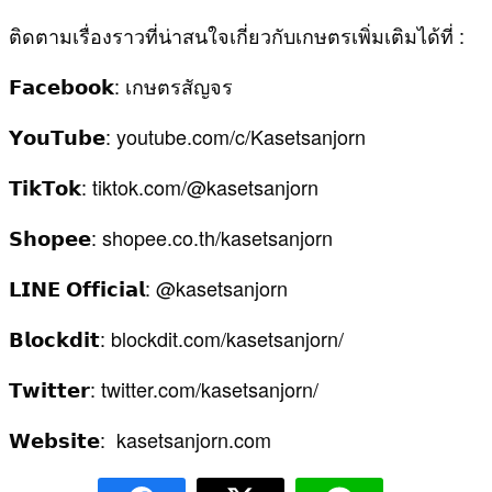
ติดตามเรื่องราวที่น่าสนใจเกี่ยวกับเกษตรเพิ่มเติมได้ที่ :
𝗙𝗮𝗰𝗲𝗯𝗼𝗼𝗸: เกษตรสัญจร
𝗬𝗼𝘂𝗧𝘂𝗯𝗲: youtube.com/c/Kasetsanjorn
𝗧𝗶𝗸𝗧𝗼𝗸: tiktok.com/@kasetsanjorn
𝗦𝗵𝗼𝗽𝗲𝗲: shopee.co.th/kasetsanjorn
𝗟𝗜𝗡𝗘 𝗢𝗳𝗳𝗶𝗰𝗶𝗮𝗹: @kasetsanjorn
𝗕𝗹𝗼𝗰𝗸𝗱𝗶𝘁: blockdit.com/kasetsanjorn/
𝗧𝘄𝗶𝘁𝘁𝗲𝗿: twitter.com/kasetsanjorn/
𝗪𝗲𝗯𝘀𝗶𝘁𝗲: kasetsanjorn.com