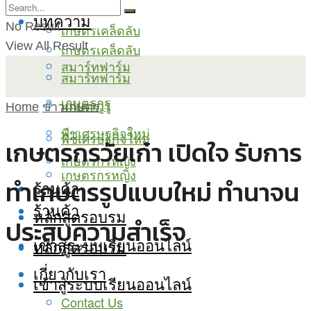
บทความ
No Result
เกษตรเคล็ดลับ
View All Result
เกษตรเคล็ดลับ
สมาร์ทฟาร์ม
สมาร์ทฟาร์ม
เกษตรกูรู
เกษตรกูรู
Home
ข่าวเกษตร
พืชเศรษฐกิจใหม่
พืชเศรษฐกิจใหม่
เกษตรกรวัยเก๋า เปิดใจ รับการ
เกษตรกรหญิง
เกษตรกรหญิง
ทำเกษตรรูปแบบใหม่ ทำนาจน
ร้านค้า
ร้านค้า
หลักสูตรอบรม
ประสบความสำเร็จ
เข้าสู่ระบบเรียนออนไลน์
หลักสูตรอบรม
เกี่ยวกับเรา
เข้าสู่ระบบเรียนออนไลน์
Contact Us