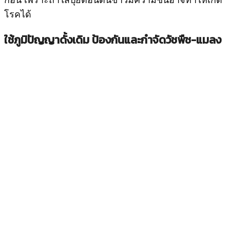
โรคได้
ใช้ภูมิปัญญาดั้งเดิม ป้องกันและกำจัดวัชพืช-แมลง