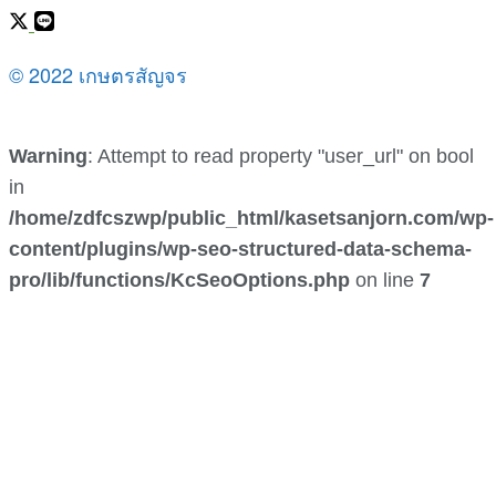
© 2022 เกษตรสัญจร
Warning
: Attempt to read property "user_url" on bool
in
/home/zdfcszwp/public_html/kasetsanjorn.com/wp-
content/plugins/wp-seo-structured-data-schema-
pro/lib/functions/KcSeoOptions.php
on line
7