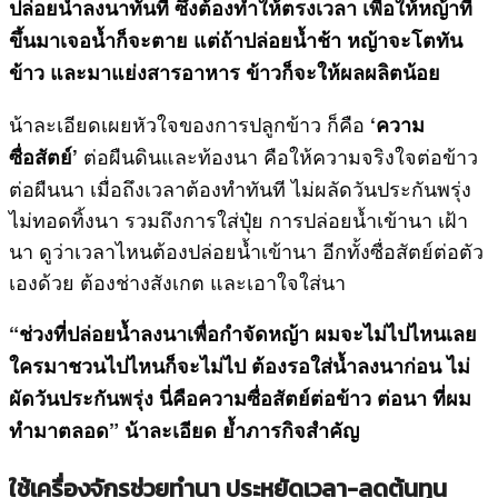
ปล่อยน้ำลงนาทันที ซึ่งต้องทำให้ตรงเวลา เพื่อให้หญ้าที่
ขึ้นมาเจอน้ำก็จะตาย แต่ถ้าปล่อยน้ำช้า หญ้าจะโตทัน
ข้าว และมาแย่งสารอาหาร ข้าวก็จะให้ผลผลิตน้อย
น้าละเอียดเผยหัวใจของการปลูกข้าว ก็คือ
‘ความ
ต่อผืนดินและท้องนา คือให้ความจริงใจต่อข้าว
ซื่อสัตย์’
ต่อผืนนา เมื่อถึงเวลาต้องทำทันที ไม่ผลัดวันประกันพรุ่ง
ไม่ทอดทิ้งนา รวมถึงการใส่ปุ๋ย การปล่อยน้ำเข้านา เฝ้า
นา ดูว่าเวลาไหนต้องปล่อยน้ำเข้านา อีกทั้งซื่อสัตย์ต่อตัว
เองด้วย ต้องช่างสังเกต และเอาใจใส่นา
“ช่วงที่ปล่อยน้ำลงนาเพื่อกำจัดหญ้า ผมจะไม่ไปไหนเลย
ใครมาชวนไปไหนก็จะไม่ไป ต้องรอใส่น้ำลงนาก่อน ไม่
ผัดวันประกันพรุ่ง นี่คือความซื่อสัตย์ต่อข้าว ต่อนา ที่ผม
ทำมาตลอด” น้าละเอียด ย้ำภารกิจสำคัญ
ใช้เครื่องจักรช่วยทำนา ประหยัดเวลา-ลดต้นทุน