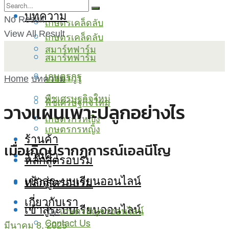
บทความ
No Result
เกษตรเคล็ดลับ
View All Result
เกษตรเคล็ดลับ
สมาร์ทฟาร์ม
สมาร์ทฟาร์ม
เกษตรกูรู
เกษตรกูรู
Home
บทความ
พืชเศรษฐกิจใหม่
พืชเศรษฐกิจใหม่
วางแผนเพาะปลูกอย่างไร
เกษตรกรหญิง
เกษตรกรหญิง
ร้านค้า
เมื่อเกิดปรากฏการณ์เอลนีโญ
ร้านค้า
หลักสูตรอบรม
เข้าสู่ระบบเรียนออนไลน์
หลักสูตรอบรม
เกี่ยวกับเรา
เข้าสู่ระบบเรียนออนไลน์
by
เกษตรสัญจรออนไลน์
Contact Us
มีนาคม 8, 2025