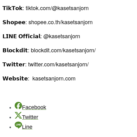
𝗧𝗶𝗸𝗧𝗼𝗸: tiktok.com/@kasetsanjorn
𝗦𝗵𝗼𝗽𝗲𝗲: shopee.co.th/kasetsanjorn
𝗟𝗜𝗡𝗘 𝗢𝗳𝗳𝗶𝗰𝗶𝗮𝗹: @kasetsanjorn
𝗕𝗹𝗼𝗰𝗸𝗱𝗶𝘁: blockdit.com/kasetsanjorn/
𝗧𝘄𝗶𝘁𝘁𝗲𝗿: twitter.com/kasetsanjorn/
𝗪𝗲𝗯𝘀𝗶𝘁𝗲: kasetsanjorn.com
Facebook
Twitter
Line