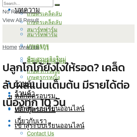
บทความ
No Result
เกษตรเคล็ดลับ
View All Result
เกษตรเคล็ดลับ
สมาร์ทฟาร์ม
สมาร์ทฟาร์ม
เกษตรกูรู
เกษตรกูรู
Home
บทความ
พืชเศรษฐกิจใหม่
พืชเศรษฐกิจใหม่
ปลูกโกโก้ยังไงให้รอด? เคล็ด
เกษตรกรหญิง
เกษตรกรหญิง
ลับผลแน่นเต็มต้น มีรายได้ต่อ
ร้านค้า
ร้านค้า
หลักสูตรอบรม
เนื่องทุก 10 วัน
เข้าสู่ระบบเรียนออนไลน์
หลักสูตรอบรม
เกี่ยวกับเรา
เข้าสู่ระบบเรียนออนไลน์
Contact Us