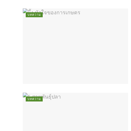
บทความ
บทความ