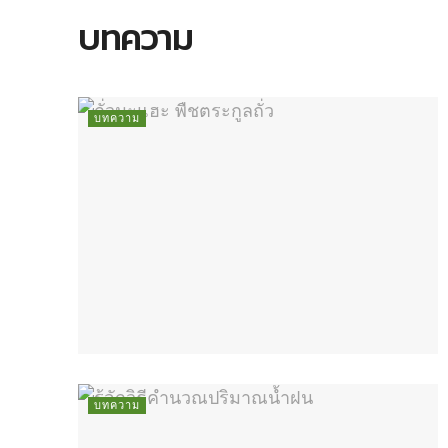
บทความ
บทความ
บทความ