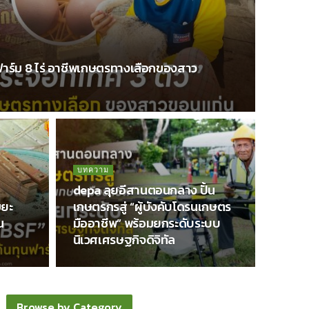
ฟาร์ม 8 ไร่ อาชีพเกษตรทางเลือกของสาว
บทความ
depa ลุยอีสานตอนกลาง ปั้น
ขยะ
เกษตรกรสู่ “ผู้บังคับโดรนเกษตร
น
มืออาชีพ” พร้อมยกระดับระบบ
นิเวศเศรษฐกิจดิจิทัล
Browse by Category