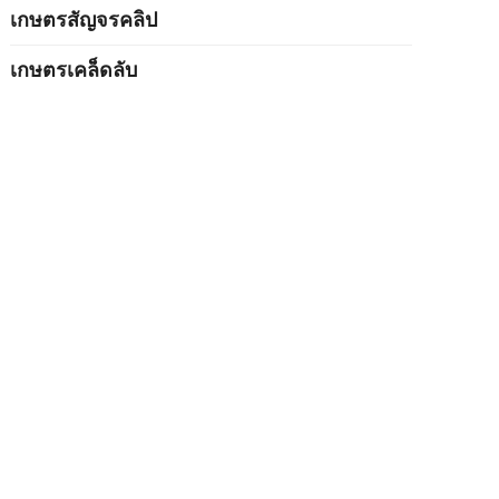
เกษตรสัญจรคลิป
เกษตรเคล็ดลับ