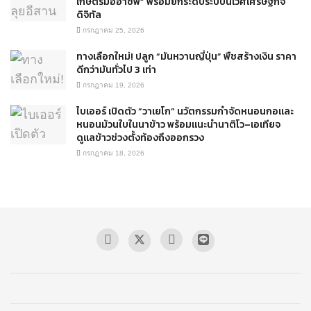
เกษตรมืออาชีพ” พร้อมยกระดับระบบนิเวศเศรษฐกิจ
ดิจิทัล
กรกฎาคม 25, 2026
ทางเลือกใหม่! ปลูก “มันหวานญี่ปุ่น” พืชสร้างเงิน ราคา
ดีกว่ามันทั่วไป 3 เท่า
กรกฎาคม 19, 2026
ไบเออร์ เปิดตัว “วาเยโก” นวัตกรรมกำจัดหนอนกอและ
หนอนม้วนใบในนาข้าว พร้อมแนะนำนาติโว–เอเทียจ
ดูแลข้าวช่วงตั้งท้องถึงออกรวง
กรกฎาคม 18, 2026