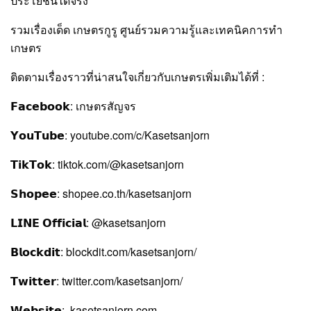
ประโยชน์ได้จริง
รวมเรื่องเด็ด เกษตรกูรู ศูนย์รวมความรู้และเทคนิคการทำ
เกษตร
ติดตามเรื่องราวที่น่าสนใจเกี่ยวกับเกษตรเพิ่มเติมได้ที่ :
𝗙𝗮𝗰𝗲𝗯𝗼𝗼𝗸: เกษตรสัญจร
𝗬𝗼𝘂𝗧𝘂𝗯𝗲: youtube.com/c/Kasetsanjorn
𝗧𝗶𝗸𝗧𝗼𝗸: tiktok.com/@kasetsanjorn
𝗦𝗵𝗼𝗽𝗲𝗲: shopee.co.th/kasetsanjorn
𝗟𝗜𝗡𝗘 𝗢𝗳𝗳𝗶𝗰𝗶𝗮𝗹: @kasetsanjorn
𝗕𝗹𝗼𝗰𝗸𝗱𝗶𝘁: blockdit.com/kasetsanjorn/
𝗧𝘄𝗶𝘁𝘁𝗲𝗿: twitter.com/kasetsanjorn/
𝗪𝗲𝗯𝘀𝗶𝘁𝗲: kasetsanjorn.com