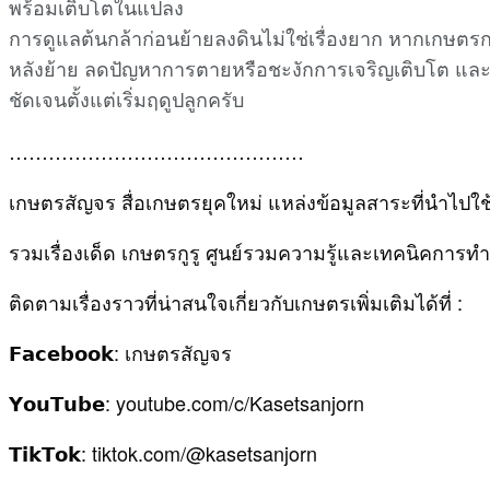
พร้อมเติบโตในแปลง
การดูแลต้นกล้าก่อนย้ายลงดินไม่ใช่เรื่องยาก หากเกษต
หลังย้าย ลดปัญหาการตายหรือชะงักการเจริญเติบโต และยั
ชัดเจนตั้งแต่เริ่มฤดูปลูกครับ
………………………………………
เกษตรสัญจร สื่อเกษตรยุคใหม่ แหล่งข้อมูลสาระที่นำไปใช
รวมเรื่องเด็ด เกษตรกูรู ศูนย์รวมความรู้และเทคนิคการ
ติดตามเรื่องราวที่น่าสนใจเกี่ยวกับเกษตรเพิ่มเติมได้ที่ :
𝗙𝗮𝗰𝗲𝗯𝗼𝗼𝗸: เกษตรสัญจร
𝗬𝗼𝘂𝗧𝘂𝗯𝗲: youtube.com/c/Kasetsanjorn
𝗧𝗶𝗸𝗧𝗼𝗸: tiktok.com/@kasetsanjorn