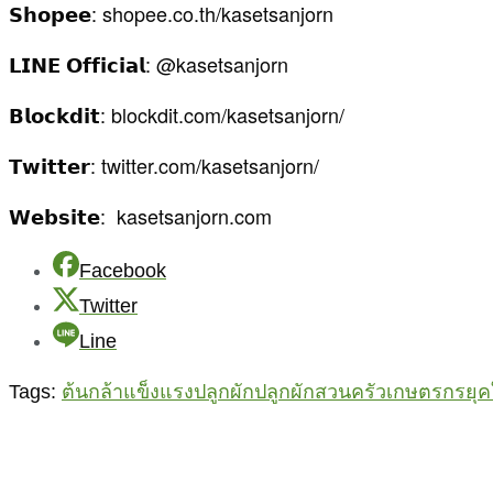
𝗦𝗵𝗼𝗽𝗲𝗲: shopee.co.th/kasetsanjorn
𝗟𝗜𝗡𝗘 𝗢𝗳𝗳𝗶𝗰𝗶𝗮𝗹: @kasetsanjorn
𝗕𝗹𝗼𝗰𝗸𝗱𝗶𝘁: blockdit.com/kasetsanjorn/
𝗧𝘄𝗶𝘁𝘁𝗲𝗿: twitter.com/kasetsanjorn/
𝗪𝗲𝗯𝘀𝗶𝘁𝗲: kasetsanjorn.com
Facebook
Twitter
Line
Tags:
ต้นกล้าแข็งแรง
ปลูกผัก
ปลูกผักสวนครัว
เกษตรกรยุค