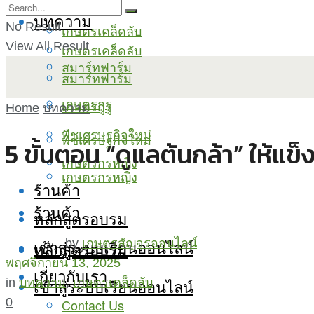
บทความ
No Result
เกษตรเคล็ดลับ
View All Result
เกษตรเคล็ดลับ
สมาร์ทฟาร์ม
สมาร์ทฟาร์ม
เกษตรกูรู
เกษตรกูรู
Home
บทความ
พืชเศรษฐกิจใหม่
พืชเศรษฐกิจใหม่
5 ขั้นตอน “ดูแลต้นกล้า” ให้แข
เกษตรกรหญิง
เกษตรกรหญิง
ร้านค้า
ร้านค้า
หลักสูตรอบรม
เข้าสู่ระบบเรียนออนไลน์
by
เกษตรสัญจรออนไลน์
หลักสูตรอบรม
พฤศจิกายน 13, 2025
เกี่ยวกับเรา
เข้าสู่ระบบเรียนออนไลน์
in
บทความ
,
เกษตรเคล็ดลับ
0
Contact Us