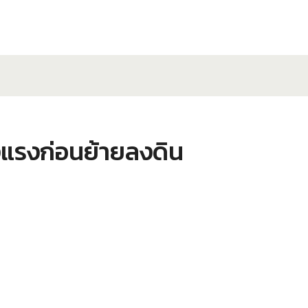
็งแรงก่อนย้ายลงดิน