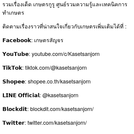
รวมเรื่องเด็ด เกษตรกูรู ศูนย์รวมความรู้และเทคนิคการ
ทำเกษตร
ติดตามเรื่องราวที่น่าสนใจเกี่ยวกับเกษตรเพิ่มเติมได้ที่ :
𝗙𝗮𝗰𝗲𝗯𝗼𝗼𝗸: เกษตรสัญจร
𝗬𝗼𝘂𝗧𝘂𝗯𝗲: youtube.com/c/Kasetsanjorn
𝗧𝗶𝗸𝗧𝗼𝗸: tiktok.com/@kasetsanjorn
𝗦𝗵𝗼𝗽𝗲𝗲: shopee.co.th/kasetsanjorn
𝗟𝗜𝗡𝗘 𝗢𝗳𝗳𝗶𝗰𝗶𝗮𝗹: @kasetsanjorn
𝗕𝗹𝗼𝗰𝗸𝗱𝗶𝘁: blockdit.com/kasetsanjorn/
𝗧𝘄𝗶𝘁𝘁𝗲𝗿: twitter.com/kasetsanjorn/