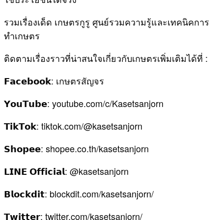
รวมเรื่องเด็ด เกษตรกูรู ศูนย์รวมความรู้และเทคนิคการ
ทำเกษตร
ติดตามเรื่องราวที่น่าสนใจเกี่ยวกับเกษตรเพิ่มเติมได้ที่ :
𝗙𝗮𝗰𝗲𝗯𝗼𝗼𝗸: เกษตรสัญจร
𝗬𝗼𝘂𝗧𝘂𝗯𝗲: youtube.com/c/Kasetsanjorn
𝗧𝗶𝗸𝗧𝗼𝗸: tiktok.com/@kasetsanjorn
𝗦𝗵𝗼𝗽𝗲𝗲: shopee.co.th/kasetsanjorn
𝗟𝗜𝗡𝗘 𝗢𝗳𝗳𝗶𝗰𝗶𝗮𝗹: @kasetsanjorn
𝗕𝗹𝗼𝗰𝗸𝗱𝗶𝘁: blockdit.com/kasetsanjorn/
𝗧𝘄𝗶𝘁𝘁𝗲𝗿: twitter.com/kasetsanjorn/