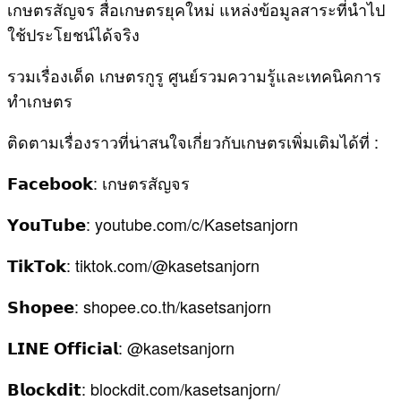
เพื่อช่วยบำรุงระบบสืบพันธุ์ ให้ไก่แข็งแรงและพร้อมไข่
ต่อเนื่อง อย่าลืมให้น้ำสะอาดที่ไม่เย็นเกินไป เพราะน้ำ
เย็นจัดจะทำให้ไก่ดื่มน้อยลงและลดการกินอาหาร
4. ดูแลให้ไก่ไม่เครียด รับแสงแดดอุ่น ๆ ทุกวัน
การขังไก่แน่นหรืออยู่ในที่มืดนานเกินไปทำให้ไก่เครียด
ส่งผลต่อการวางไข่ ควรให้ไก่ออกเดินเล่นหรือจิกหา
อาหารตามธรรมชาติในช่วงแดดอุ่นตอนเช้า-สาย
แสงแดดธรรมชาติช่วยสร้างวิตามินดี และกระตุ้นการ
สร้างไข่แดง ทำให้ไก่มีสุขภาพดีและไข่คุณภาพดีขึ้น
หนาวนี้อย่าให้ผลผลิตต้องสะดุดครับ แค่เรารู้จักปรับวิธี
เลี้ยงให้เข้ากับอากาศเย็น ไม่ว่าจะเป็นการจัดแสงให้เพียง
พอ รักษาอุณหภูมิในโรงเรือนให้เหมาะ เพิ่มพลังงานใน
อาหาร และลดความเครียดของฝูง ไก่พื้นเมืองของเราก็
จะยังแข็งแรง ไข่ดกต่อเนื่องไม่แพ้ฤดูไหน ๆ แถมยังช่วย
ลดต้นทุนระยะยาว เพราะสุขภาพไก่ดี ผลผลิตก็ยั่งยืนไป
ด้วยครับ