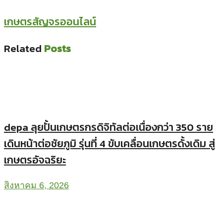
𝗟𝗜𝗡𝗘 𝗢𝗳𝗳𝗶𝗰𝗶𝗮𝗹: @kasetsanjorn
𝗕𝗹𝗼𝗰𝗸𝗱𝗶𝘁: blockdit.com/kasetsanjorn/
𝗧𝘄𝗶𝘁𝘁𝗲𝗿: twitter.com/kasetsanjorn/
𝗪𝗲𝗯𝘀𝗶𝘁𝗲: kasetsanjorn.com
Facebook
Twitter
Line
Tags:
ฟาร์มไก่พื้นบ้าน
หนาวนี้อย่าให้ไก่หยุดไข่
เกษตรยุค
ใหม่
เคล็ดลับเกษตร
เทคนิคเลี้ยงไก่
เลี้ยงไก่พื้นเมือง
ไก่ไข่
พื้นเมือง