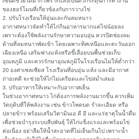
0
SHARES
17
VIEWS
Share on Facebook
Share on Twitter
Share on
LINE
อากาศเย็นลงทุกวัน หลายฟาร์มเริ่มสังเกตว่าไก่พื้นเมือง
ไข่น้อยลง หรือบางช่วง หยุดไข่ไปเฉย ๆ เพราะอุณหภูมิ
ต่ำ แสงแดดน้อย ทำให้ไก่ใช้พลังงานไปกับการรักษา
ความอบอุ่นแทนที่จะสร้างไข่ แต่รู้ไหมครับแค่เราปรับ
โรงเรือนและอาหารให้เหมาะกับสภาพอากาศ ก็ช่วยให้
ไก่พื้นเมืองของเรายัง ไข่ดกต่อเนื่อง ได้ ไม่ว่าลมหนาวจะ
พัดแรงแค่ไหน
1. ให้แสงเพียงพอต่อการกระตุ้นการไข่
ช่วงหน้าหนาวกลางวันสั้น แสงน้อย ทำให้ไก่หลงฤดูกาล