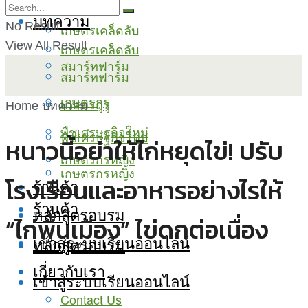
บทความ
No Result
เกษตรเคล็ดลับ
View All Result
เกษตรเคล็ดลับ
สมาร์ทฟาร์ม
สมาร์ทฟาร์ม
เกษตรกูรู
เกษตรกูรู
Home
บทความ
พืชเศรษฐกิจใหม่
พืชเศรษฐกิจใหม่
หนาวนี้อย่าให้ไก่หยุดไข่! ปรับ
เกษตรกรหญิง
เกษตรกรหญิง
โรงเรือนและอาหารอย่างไรให้
ร้านค้า
ร้านค้า
หลักสูตรอบรม
“ไก่พื้นเมือง” ไข่ดกต่อเนื่อง
เข้าสู่ระบบเรียนออนไลน์
หลักสูตรอบรม
เกี่ยวกับเรา
เข้าสู่ระบบเรียนออนไลน์
Contact Us