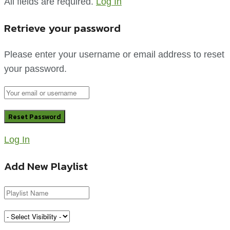
ทางเลือกใหม่! ปลูก “มันหวานญี่ปุ่น” พืชสร้างเงิน
ราคาดีกว่ามันทั่วไป 3 เท่า
กรกฎาคม 19, 2026
ไบเออร์ เปิดตัว “วาเยโก” นวัตกรรมกำจัดหนอนกอ
และหนอนม้วนใบในนาข้าว พร้อมแนะนำนาติโว–เอ
เทียจ ดูแลข้าวช่วงตั้งท้องถึงออกรวง
กรกฎาคม 18, 2026
Facebook
Twitter
Youtube
Line