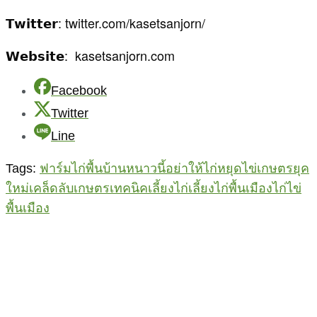
………………………………………
เกษตรสัญจร สื่อเกษตรยุคใหม่ แหล่งข้อมูลสาระที่นำไป
ใช้ประโยชน์ได้จริง
รวมเรื่องเด็ด เกษตรกูรู ศูนย์รวมความรู้และเทคนิคการ
ทำเกษตร
ติดตามเรื่องราวที่น่าสนใจเกี่ยวกับเกษตรเพิ่มเติมได้ที่ :
𝗙𝗮𝗰𝗲𝗯𝗼𝗼𝗸: เกษตรสัญจร
𝗬𝗼𝘂𝗧𝘂𝗯𝗲: youtube.com/c/Kasetsanjorn
𝗧𝗶𝗸𝗧𝗼𝗸: tiktok.com/@kasetsanjorn
𝗦𝗵𝗼𝗽𝗲𝗲: shopee.co.th/kasetsanjorn