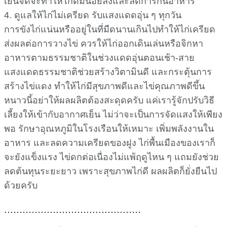
ควรเปิดไฟเสริมในโรงเรือนให้ไก่ได้รับแสงประมาณ 14-
16 ชั่วโมงต่อวัน ใช้หลอดไฟแสงอุ่นหรือหลอดฟลูออเรส
เซนต์ช่วยได้มาก เพราะแสงเป็นตัวกระตุ้นการทำงาน
ของฮอร์โมนที่เกี่ยวข้องกับการวางไข่
2. ปรับโรงเรือนให้อุ่นและกันลมหนาว
อากาศหนาวจัดทำให้ไก่กินอาหารมากแต่ไข่น้อยลง
เพราะต้องใช้พลังงานรักษาความอบอุ่น ควรปิดช่องลม
ด้านที่ลมหนาวพัดเข้า โดยเฉพาะทิศเหนือและตะวันออก
เฉียงเหนือ เสริมฟางแห้งหรือขี้เลื่อยบนพื้นช่วยเก็บ
อุณหภูมิ และควรรักษาอุณหภูมิในโรงเรือนไม่ให้ต่ำกว่า
20 องศาเซลเซียส โรงเรือนที่อบอุ่น แห้ง และมีอากาศ
ถ่ายเทดี จะช่วยให้ไก่ไม่เครียดและไข่สม่ำเสมอ
3. ปรับอาหารให้เหมาะกับอากาศเย็น
ในช่วงอากาศหนาว ไก่ต้องการพลังงานมากขึ้น ควรเพิ่ม
วัตถุดิบที่ให้พลังงาน เช่น ข้าวโพดบด รำละเอียด หรือ
ปลายข้าว พร้อมเสริมวิตามินเอ ดี อี และแร่ธาตุในน้ำดื่ม