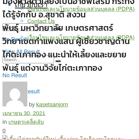
มองหาสัตว์เลี้ยงเป็นอาชีพเสริม กระทั่ง
เกี่ยวกับเรา
เงื่อนไขและนโยบายข้อมูลส่วนบุคลล (PDPA)
ได้รู้จักกับ อ.สุชาติ สงวน
Contact Us
พันธุ์ มหาวิทยาลัย เกษตรศาสตร์
เงื่อนไขและนโยบายข้อมูลส่วนบุคลล (PDPA)
No Result
วิทยาเขตกำแพงแสน ผู้เชี่ยวชาญด้าน
View All Result
ไก่ตะเภาทอง แนะนำให้เลี้ยงและขยาย
พันธุ์ แต่งานวิจัยไก่ตะเภาทอง
No Result
View All Result
by
kasetsanjorn
เมษายน 30, 2021
in
เกษตรเคล็ดลับ
0