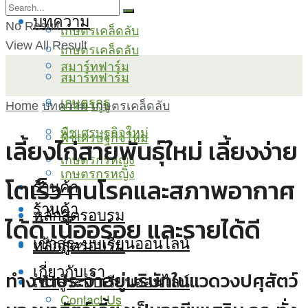
บทความ
No Result
เกษตรเคล็ดลับ
View All Result
เกษตรเคล็ดลับ
สมาร์ทฟาร์ม
สมาร์ทฟาร์ม
เกษตรกูรู
เกษตรกูรู
Home
บทความ
เกษตรเคล็ดลับ
พืชเศรษฐกิจใหม่
พืชเศรษฐกิจใหม่
เลี้ยงไก่สายพันธุ์ใหม่ เลี้ยงง่าย
เกษตรกรหญิง
เกษตรกรหญิง
โตเร็ว ทนโรคและสภาพอากาศ
ร้านค้า
ร้านค้า
หลักสูตรอบรม
ได้ดี เนื้ออร่อย และรายได้ดี
เข้าสู่ระบบเรียนออนไลน์
หลักสูตรอบรม
เกี่ยวกับเรา
ทำงานประจำอยู่บริษัทในแวดวงปศุสัตว์
เข้าสู่ระบบเรียนออนไลน์
Contact Us