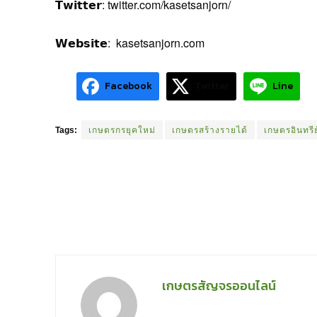
𝗧𝘄𝗶𝘁𝘁𝗲𝗿: twitter.com/kasetsanjorn/
𝗪𝗲𝗯𝘀𝗶𝘁𝗲: kasetsanjorn.com
Facebook
Twitter
Line
Tags:
เกษตรกรยุคใหม่
เกษตรสร้างรายได้
เกษตรอินทรีย
เกษตรสัญจรออนไลน์