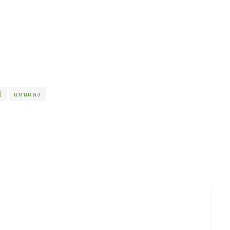
์
แหนแดง