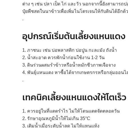
ต่าง ๆ เช่น ปลา เป็ด ไก่ และวัว นอกจากนี้ยังสามารถป
ปุ๋ยพืชสดในนาข้าวเพื่อเพิ่มไนโตรเจนให้กับดินได้อีกด้
.
อุปกรณ์เริ่มต้นเลี้ยงแหนแดง
1. ภาชนะ เช่น บ่อพลาสติก บ่อปูน กะละมัง ถังน้ำ
2. น้ำสะอาด ควรพักน้ำก่อนใช้งาน 1-2 วัน
3. ดินร่วนผสมรำข้าวหรือน้ำหมักชีวภาพเจือจาง
4. พันธุ์แหนแดง หาซื้อได้จากเกษตรกรหรือกลุ่มออนไล
.
เทคนิคเลี้ยงแหนแดงให้โตเร็ว
1. ควรอยู่ในที่แดดรำไร ไม่ให้โดนแดดจัดตลอดวัน
2. รักษาอุณหภูมิน้ำให้ไม่เกิน 35°C
3. เติมน้ำเมื่อระดับน้ำลด ไม่ให้แหนแห้ง