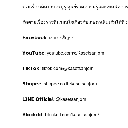
รวมเรื่องเด็ด เกษตรกูรู ศูนย์รวมความรู้และเทคนิค
ติดตามเรื่องราวที่น่าสนใจเกี่ยวกับเกษตรเพิ่มเติมได้ที่ :
𝗙𝗮𝗰𝗲𝗯𝗼𝗼𝗸: เกษตรสัญจร
𝗬𝗼𝘂𝗧𝘂𝗯𝗲: youtube.com/c/Kasetsanjorn
𝗧𝗶𝗸𝗧𝗼𝗸: tiktok.com/@kasetsanjorn
𝗦𝗵𝗼𝗽𝗲𝗲: shopee.co.th/kasetsanjorn
𝗟𝗜𝗡𝗘 𝗢𝗳𝗳𝗶𝗰𝗶𝗮𝗹: @kasetsanjorn
𝗕𝗹𝗼𝗰𝗸𝗱𝗶𝘁: blockdit.com/kasetsanjorn/