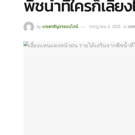
พืชน้ำที่ใครก็เลี้ยง
by
เกษตรสัญจรออนไลน์
กรกฎาคม 4, 2025
in
บท