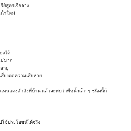
รีย์สูตรเจือจาง
น้ำใหม่
้ยงได้
่ไม่มาก
งอายุ
เสี่ยงต่อความเสียหาย
นแดงสักถังที่บ้าน แล้วจะพบว่าพืชน้ำเล็ก ๆ ชนิดนี้ก็
ปใช้ประโยชน์ได้จริง