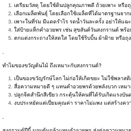
เตรียมวัสดุ โดยใช้ดินปลูกคุณภาพดี ถ้วยเพาะ หรือถุ
เลือกเมล็ดพันธุ์ โดยเลือกใช้เมล็ดที่ได้มาตรฐานจากแ
เพาะในที่ร่ม มีแดดรำไร รดน้ำวันละครั้ง อย่าให้แฉะ
ใส่ป้ายแท็กคำอวยพร เช่น สุขสันต์วันสงกรานต์ พร
ตกแต่งกระถางให้สดใส โดยใช้ริบบิ้น ผ้าฝ้าย หรือ
.
ทำไมของขวัญต้นไม้ ถึงเหมาะกับสงกรานต์?
เป็นของขวัญรักษ์โลก ไม่ก่อให้เกิดขยะ ไม่ใช้พลาส
สื่อความหมายดี ๆ แทนคำอวยพรด้วยพลังบวก เหมาะสำห
ปลูกจิตสำนึกสีเขียว กระตุ้นให้คนที่ได้รับเกิดแรงบ
งบประหยัดแต่เปี่ยมคุณค่า ราคาไม่แพง แต่สร้างค
.
สงกรานต์ปีนี้ มอบต้นกล้าแทนคำอวยพร ส่งต่อความหมายดี