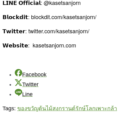
𝗟𝗜𝗡𝗘 𝗢𝗳𝗳𝗶𝗰𝗶𝗮𝗹: @kasetsanjorn
𝗕𝗹𝗼𝗰𝗸𝗱𝗶𝘁: blockdit.com/kasetsanjorn/
𝗧𝘄𝗶𝘁𝘁𝗲𝗿: twitter.com/kasetsanjorn/
𝗪𝗲𝗯𝘀𝗶𝘁𝗲: kasetsanjorn.com
Facebook
Twitter
Line
Tags:
ของขวัญต้นไม้
สงกรานต์รักษ์โลก
เพาะกล้า