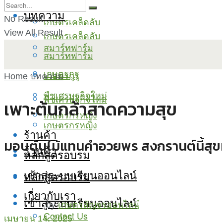
บทความ
No Result
เกษตรเคล็ดลับ
View All Result
เกษตรเคล็ดลับ
สมาร์ทฟาร์ม
สมาร์ทฟาร์ม
เกษตรกูรู
เกษตรกูรู
Home
บทความ
พืชเศรษฐกิจใหม่
พืชเศรษฐกิจใหม่
เพาะต้นกล้าสาดความสุข
เกษตรกรหญิง
เกษตรกรหญิง
ร้านค้า
มอบต้นไม้แทนคำอวยพร สงกรานต์นี้สุขทั้ง
ร้านค้า
หลักสูตรอบรม
เข้าสู่ระบบเรียนออนไลน์
หลักสูตรอบรม
เกี่ยวกับเรา
เข้าสู่ระบบเรียนออนไลน์
by
เกษตรสัญจรออนไลน์
Contact Us
เมษายน 14, 2025