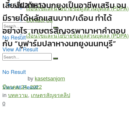
เลี้ยงปลาหางนกยูงเป็นอาชีพเสริม จน
เกี่ยวกับเรา
เงื่อนไขและนโยบายข้อมูลส่วนบุคลล (PDPA)
มีรายได้หลักแสนบาท/เดือน ทำได้
Contact Us
อย่างไร เกษตรสัญจรพามาหาคำตอบ
เงื่อนไขและนโยบายข้อมูลส่วนบุคลล (PDPA)
No Result
กับ “บูฟาร์มปลาหางนกยูงนนทบุรี”
View All Result
No Result
by
kasetsanjorn
View All Result
มีนาคม 24, 2022
in
บทความ
,
เกษตรสัญจรคลิป
0