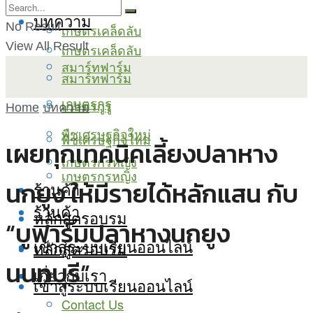
บทความ
No Result
เกษตรเคล็ดลับ
View All Result
เกษตรเคล็ดลับ
สมาร์ทฟาร์ม
สมาร์ทฟาร์ม
เกษตรกูรู
เกษตรกูรู
Home
บทความ
พืชเศรษฐกิจใหม่
พืชเศรษฐกิจใหม่
เผยทุกเทคนิคเลี้ยงปลาหาง
เกษตรกรหญิง
เกษตรกรหญิง
นกยูง ให้มีรายได้หลักแสน กับ
ร้านค้า
ร้านค้า
หลักสูตรอบรม
“บูฟาร์มปลาหางนกยูง
เข้าสู่ระบบเรียนออนไลน์
หลักสูตรอบรม
นนทบุรี”
เกี่ยวกับเรา
เข้าสู่ระบบเรียนออนไลน์
Contact Us