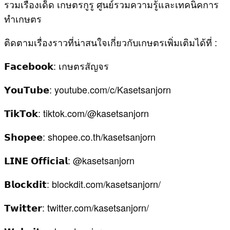
รวมเรื่องเด็ด เกษตรกูรู ศูนย์รวมความรู้และเทคนิคการ
ทำเกษตร
ติดตามเรื่องราวที่น่าสนใจเกี่ยวกับเกษตรเพิ่มเติมได้ที่ :
𝗙𝗮𝗰𝗲𝗯𝗼𝗼𝗸: เกษตรสัญจร
𝗬𝗼𝘂𝗧𝘂𝗯𝗲: youtube.com/c/Kasetsanjorn
𝗧𝗶𝗸𝗧𝗼𝗸: tiktok.com/@kasetsanjorn
𝗦𝗵𝗼𝗽𝗲𝗲: shopee.co.th/kasetsanjorn
𝗟𝗜𝗡𝗘 𝗢𝗳𝗳𝗶𝗰𝗶𝗮𝗹: @kasetsanjorn
𝗕𝗹𝗼𝗰𝗸𝗱𝗶𝘁: blockdit.com/kasetsanjorn/
𝗧𝘄𝗶𝘁𝘁𝗲𝗿: twitter.com/kasetsanjorn/