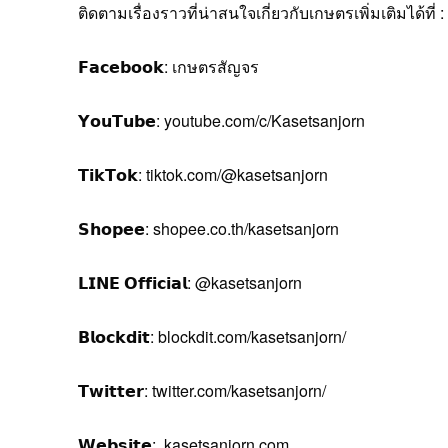
ติดตามเรื่องราวที่น่าสนใจเกี่ยวกับเกษตรเพิ่มเติมได้ที่ :
𝗙𝗮𝗰𝗲𝗯𝗼𝗼𝗸: เกษตรสัญจร
𝗬𝗼𝘂𝗧𝘂𝗯𝗲: youtube.com/c/Kasetsanjorn
𝗧𝗶𝗸𝗧𝗼𝗸: tiktok.com/@kasetsanjorn
𝗦𝗵𝗼𝗽𝗲𝗲: shopee.co.th/kasetsanjorn
𝗟𝗜𝗡𝗘 𝗢𝗳𝗳𝗶𝗰𝗶𝗮𝗹: @kasetsanjorn
𝗕𝗹𝗼𝗰𝗸𝗱𝗶𝘁: blockdit.com/kasetsanjorn/
𝗧𝘄𝗶𝘁𝘁𝗲𝗿: twitter.com/kasetsanjorn/
𝗪𝗲𝗯𝘀𝗶𝘁𝗲: kasetsanjorn.com