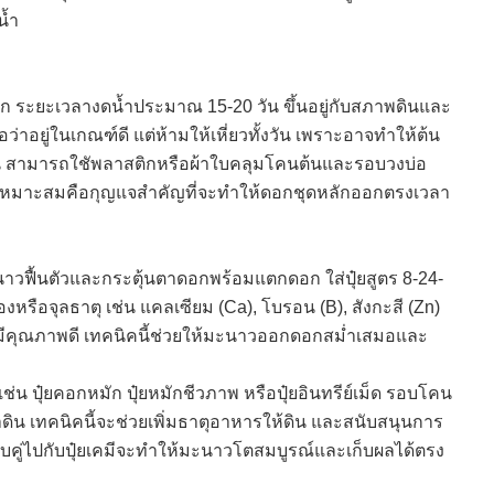
น้ำ
ดอก ระยะเวลางดน้ำประมาณ 15-20 วัน ขึ้นอยู่กับสภาพดินและ
อว่าอยู่ในเกณฑ์ดี แต่ห้ามให้เหี่ยวทั้งวัน เพราะอาจทำให้ต้น
หน้าฝน สามารถใชัพลาสติกหรือผ้าใบคลุมโคนต้นและรอบวงบ่อ
างเหมาะสมคือกุญแจสำคัญที่จะทำให้ดอกชุดหลักออกตรงเวลา
นมะนาวฟื้นตัวและกระตุ้นตาดอกพร้อมแตกดอก ใส่ปุ๋ยสูตร 8-24-
หรือจุลธาตุ เช่น แคลเซียม (Ca), โบรอน (B), สังกะสี (Zn)
ลมีคุณภาพดี เทคนิคนี้ช่วยให้มะนาวออกดอกสม่ำเสมอและ
ช่น ปุ๋ยคอกหมัก ปุ๋ยหมักชีวภาพ หรือปุ๋ยอินทรีย์เม็ด รอบโคน
าดิน เทคนิคนี้จะช่วยเพิ่มธาตุอาหารให้ดิน และสนับสนุนการ
บคู่ไปกับปุ๋ยเคมีจะทำให้มะนาวโตสมบูรณ์และเก็บผลได้ตรง