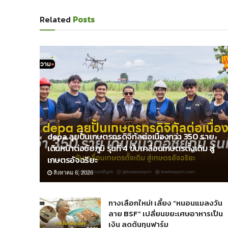
Related
Posts
depa ลุยปั้นเกษตรกรดิจิทัลต่อเนื่องกว่า 350 ราย
เดินหน้าต่อชัยภูมิ รุ่นที่ 4 ขับเคลื่อนเกษตรดั้งเดิม สู่
เกษตรอัจฉริยะ
สิงหาคม 6, 2026
ทางเลือกใหม่! เลี้ยง “หนอนแมลงวัน
ลาย BSF” เปลี่ยนขยะเศษอาหารเป็น
เงิน ลดต้นทุนฟาร์ม