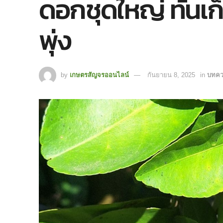
ดอกชุดใหญ่ ทันเ
พุ่ง
by
เกษตรสัญจรออนไลน์
กันยายน 8, 2025
in
บทค