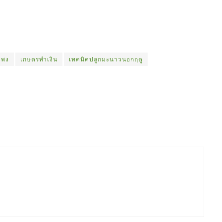
แพง
เกษตรทำเงิน
เทคนิคปลูกมะนาวนอกฤดู