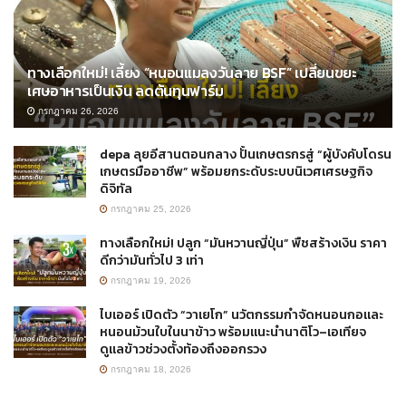
ทางเลือกใหม่! เลี้ยง “หนอนแมลงวันลาย BSF” เปลี่ยนขยะ
เศษอาหารเป็นเงิน ลดต้นทุนฟาร์ม
กรกฎาคม 26, 2026
depa ลุยอีสานตอนกลาง ปั้นเกษตรกรสู่ “ผู้บังคับโดรน
เกษตรมืออาชีพ” พร้อมยกระดับระบบนิเวศเศรษฐกิจ
ดิจิทัล
กรกฎาคม 25, 2026
ทางเลือกใหม่! ปลูก “มันหวานญี่ปุ่น” พืชสร้างเงิน ราคา
ดีกว่ามันทั่วไป 3 เท่า
กรกฎาคม 19, 2026
ไบเออร์ เปิดตัว “วาเยโก” นวัตกรรมกำจัดหนอนกอและ
หนอนม้วนใบในนาข้าว พร้อมแนะนำนาติโว–เอเทียจ
ดูแลข้าวช่วงตั้งท้องถึงออกรวง
กรกฎาคม 18, 2026