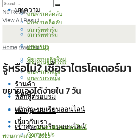
บทความ
No Result
เกษตรเคล็ดลับ
View All Result
เกษตรเคล็ดลับ
สมาร์ทฟาร์ม
สมาร์ทฟาร์ม
เกษตรกูรู
เกษตรกูรู
Home
บทความ
พืชเศรษฐกิจใหม่
พืชเศรษฐกิจใหม่
รู้หรือไม่? เชื้อราไตรโคเดอร์มา
เกษตรกรหญิง
เกษตรกรหญิง
ร้านค้า
ขยายเองได้ง่ายใน 7 วัน
ร้านค้า
หลักสูตรอบรม
เข้าสู่ระบบเรียนออนไลน์
หลักสูตรอบรม
เกี่ยวกับเรา
เข้าสู่ระบบเรียนออนไลน์
by
เกษตรสัญจรออนไลน์
Contact Us
พฤษภาคม 24, 2025