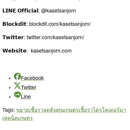
𝗟𝗜𝗡𝗘 𝗢𝗳𝗳𝗶𝗰𝗶𝗮𝗹: @kasetsanjorn
𝗕𝗹𝗼𝗰𝗸𝗱𝗶𝘁: blockdit.com/kasetsanjorn/
𝗧𝘄𝗶𝘁𝘁𝗲𝗿: twitter.com/kasetsanjorn/
𝗪𝗲𝗯𝘀𝗶𝘁𝗲: kasetsanjorn.com
Facebook
Twitter
Line
Tags:
ขยายเชื้อรา
ลดต้นทุนเกษตร
เชื้อราไตรโคเดอร์มา
เทคนิคเกษตร