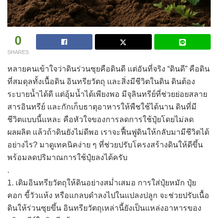
0
SHARES
หลายคนเข้าใจว่าดินร่วนซุยคือดินดี แต่อันที่จริง “ดินดี” คือดิน
ที่สมดุลทั้งเนื้อดิน อินทรียวัตถุ และสิ่งมีชีวิตในดิน ดินต้อง
ระบายน้ำได้ดี แต่อุ้มน้ำได้เพียงพอ มีจุลินทรีย์ที่ช่วยย่อยสลาย
สารอินทรีย์ และกักเก็บธาตุอาหารให้พืชใช้ได้นาน ดินที่มี
ชีวิตแบบนี้แหละ คือหัวใจของการลดการใช้ปุ๋ยโดยไม่ลด
ผลผลิต แล้วถ้าดินยังไม่ดีพอ เราจะฟื้นฟูดินให้กลับมามีชีวิตได้
อย่างไร? มาดูเทคนิคง่าย ๆ ที่ช่วยปรับโครงสร้างดินให้ดีขึ้น
พร้อมลดปริมาณการใช้ปุ๋ยลงได้ครับ
.
1. เติมอินทรียวัตถุให้ดินอย่างสม่ำเสมอ การใส่ปุ๋ยหมัก ปุ๋ย
คอก ขี้วัวแห้ง หรือแกลบดำลงไปในแปลงปลูก จะช่วยปรับเนื้อ
ดินให้ร่วนซุยขึ้น อินทรียวัตถุเหล่านี้ยังเป็นแหล่งอาหารของ