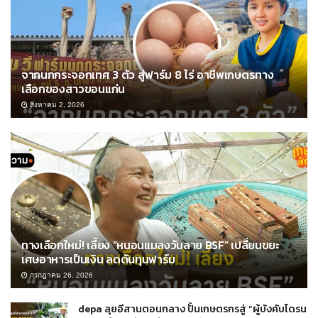
จากนกกระจอกเทศ 3 ตัว สู่ฟาร์ม 8 ไร่ อาชีพเกษตรทาง
เลือกของสาวขอนแก่น
สิงหาคม 2, 2026
ทางเลือกใหม่! เลี้ยง “หนอนแมลงวันลาย BSF” เปลี่ยนขยะ
เศษอาหารเป็นเงิน ลดต้นทุนฟาร์ม
กรกฎาคม 26, 2026
depa ลุยอีสานตอนกลาง ปั้นเกษตรกรสู่ “ผู้บังคับโดรน