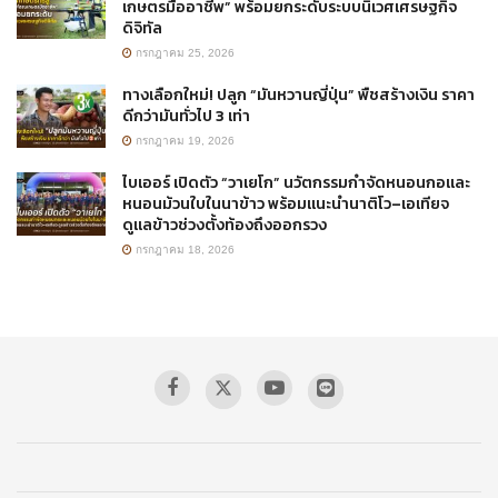
เกษตรมืออาชีพ” พร้อมยกระดับระบบนิเวศเศรษฐกิจ
ดิจิทัล
กรกฎาคม 25, 2026
ทางเลือกใหม่! ปลูก “มันหวานญี่ปุ่น” พืชสร้างเงิน ราคา
ดีกว่ามันทั่วไป 3 เท่า
กรกฎาคม 19, 2026
ไบเออร์ เปิดตัว “วาเยโก” นวัตกรรมกำจัดหนอนกอและ
หนอนม้วนใบในนาข้าว พร้อมแนะนำนาติโว–เอเทียจ
ดูแลข้าวช่วงตั้งท้องถึงออกรวง
กรกฎาคม 18, 2026