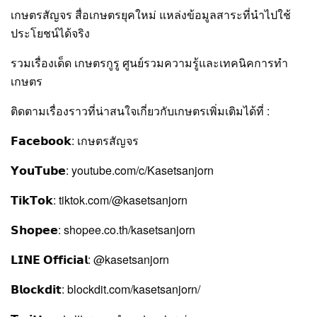
เกษตรสัญจร สื่อเกษตรยุคใหม่ แหล่งข้อมูลสาระที่นำไปใช้
ประโยชน์ได้จริง
รวมเรื่องเด็ด เกษตรกูรู ศูนย์รวมความรู้และเทคนิคการทำ
เกษตร
ติดตามเรื่องราวที่น่าสนใจเกี่ยวกับเกษตรเพิ่มเติมได้ที่ :
𝗙𝗮𝗰𝗲𝗯𝗼𝗼𝗸: เกษตรสัญจร
𝗬𝗼𝘂𝗧𝘂𝗯𝗲: youtube.com/c/Kasetsanjorn
𝗧𝗶𝗸𝗧𝗼𝗸: tiktok.com/@kasetsanjorn
𝗦𝗵𝗼𝗽𝗲𝗲: shopee.co.th/kasetsanjorn
𝗟𝗜𝗡𝗘 𝗢𝗳𝗳𝗶𝗰𝗶𝗮𝗹: @kasetsanjorn
𝗕𝗹𝗼𝗰𝗸𝗱𝗶𝘁: blockdit.com/kasetsanjorn/