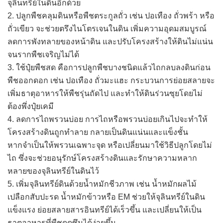
จุลินทรีย์ในดินอีกด้วย
2. ปลูกพืชคลุมดินหรือพืชตระกูลถั่ว เช่น ปอเทือง ถั่วพร้า หรือ
ถั่วเขียว จะช่วยตรึงไนโตรเจนในดิน เพิ่มความอุดมสมบูรณ์
ลดการพังทลายของหน้าดิน และปรับโครงสร้างให้ดินไม่แน่น
จนรากพืชเจริญไม่ได้
3. ใช้ปุ๋ยพืชสด คือการปลูกพืชบางชนิดแล้วไถกลบลงดินก่อน
พืชออกดอก เช่น ปอเทือง ถั่วมะแฮะ กระบวนการย่อยสลายจะ
เพิ่มธาตุอาหารให้พืชรุ่นถัดไป และทำให้ดินร่วนซุยโดยไม่
ต้องพึ่งปุ๋ยเคมี
4. ลดการไถพรวนบ่อย การไถหรือพรวนบ่อยเกินไปจะทำให้
โครงสร้างดินถูกทำลาย กลายเป็นดินแน่นและแข็งชั้น
หากจำเป็นให้พรวนเฉพาะจุด หรือเปลี่ยนมาใช้วิธีปลูกโดยไม่
ไถ ซึ่งจะช่วยอนุรักษ์โครงสร้างดินและรักษาความหลาก
หลายของจุลินทรีย์ในดินไว้
5. เพิ่มจุลินทรีย์ดินด้วยน้ำหมักชีวภาพ เช่น น้ำหมักผลไม้
เปลือกสับปะรด น้ำหมักข้าวหรือ EM ช่วยให้จุลินทรีย์ในดิน
แข็งแรง ย่อยสลายสารอินทรีย์ได้เร็วขึ้น และเปลี่ยนให้เป็น
ธาตุอาหารที่พืชดูดซึมได้ง่ายขึ้น