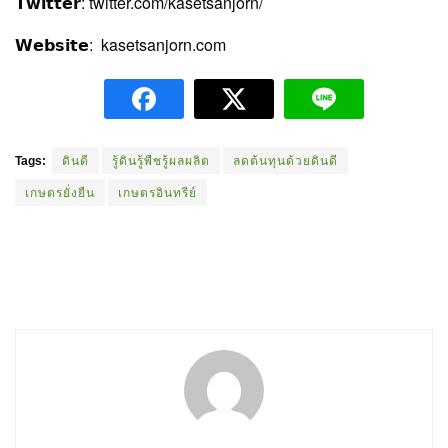
𝗧𝘄𝗶𝘁𝘁𝗲𝗿: twitter.com/kasetsanjorn/
𝗪𝗲𝗯𝘀𝗶𝘁𝗲: kasetsanjorn.com
Tags:
ดินดี
รู้ดินรู้พืชรู้ผลผลิต
ลดต้นทุนด้วยดินดี
เกษตรยั่งยืน
เกษตรอินทรีย์