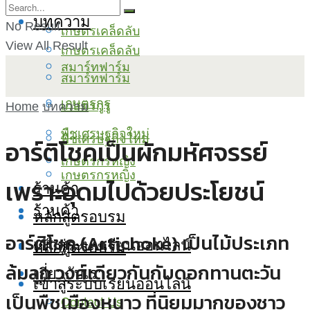
บทความ
No Result
เกษตรเคล็ดลับ
View All Result
เกษตรเคล็ดลับ
สมาร์ทฟาร์ม
สมาร์ทฟาร์ม
เกษตรกูรู
เกษตรกูรู
Home
บทความ
พืชเศรษฐกิจใหม่
พืชเศรษฐกิจใหม่
อาร์ติโชคเป็นผักมหัศจรรย์
เกษตรกรหญิง
เกษตรกรหญิง
เพราะอุดมไปด้วยประโยชน์
ร้านค้า
ร้านค้า
หลักสูตรอบรม
อาร์ติโชค (Artichoke) เป็นไม้ประเภท
เข้าสู่ระบบเรียนออนไลน์
หลักสูตรอบรม
ล้มลุก วงศ์เดียวกันกับดอกทานตะวัน
เกี่ยวกับเรา
เข้าสู่ระบบเรียนออนไลน์
เป็นพืชเมืองหนาว ที่นิยมมากของชาว
Contact Us