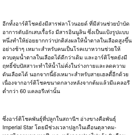
อีกทั้งอาร์ติโชคยังมีสารฟลาโวนอยด์ ที่มีส่วนช่วยบำบัด
อาการตับอักเสบเรื้อรัง มีสารอินนูลิน ซึ่งเป็นแป้งรูปแบบ
หนึ่งทำให้ย่อยยากกว่าปกติส่งผลให้น้ำตาลในเลือดสูงขึ้น
อย่างช้าๆ เหมาะสำหรับคนเป็นโรคเบาหวานช่วยให้
ควบคุมน้ำตาลในเลือดได้ดีกว่าเดิม และอาร์ติโชคยังมี
ฤทธิ์ขับปัสสาวะทำให้น้ำไม่คั่งในร่างกายและลดความ
ดันเลือดได้ นอกจากนี้ยังเหมาะสำหรับสายเฮลตี้อีกด้วย
เนื่องจากอาร์ติโชคขนาดกลางหลังจากต้มแล้วมีแคลอรี
ต่ำกว่า 60 แคลอรีเท่านั้น
ซึ่งอาร์ติโชคพันธุ์ที่ปลูกในสถานีฯ อ่างขางคือพันธุ์
Imperial Star โดยมีช่วงเวลาปลูกในเดือนตุลาคม-