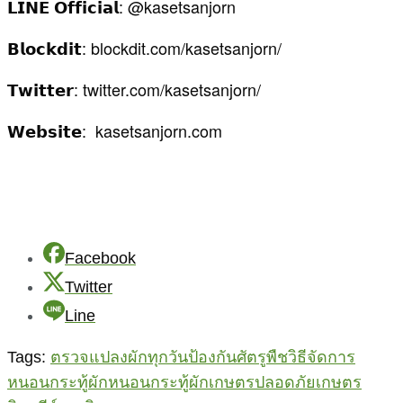
𝗟𝗜𝗡𝗘 𝗢𝗳𝗳𝗶𝗰𝗶𝗮𝗹: @kasetsanjorn
𝗕𝗹𝗼𝗰𝗸𝗱𝗶𝘁: blockdit.com/kasetsanjorn/
𝗧𝘄𝗶𝘁𝘁𝗲𝗿: twitter.com/kasetsanjorn/
𝗪𝗲𝗯𝘀𝗶𝘁𝗲: kasetsanjorn.com
Facebook
Twitter
Line
Tags:
ตรวจแปลงผักทุกวัน
ป้องกันศัตรูพืช
วิธีจัดการ
หนอนกระทู้ผัก
หนอนกระทู้ผัก
เกษตรปลอดภัย
เกษตร