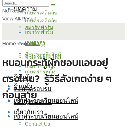
บทความ
No Result
เกษตรเคล็ดลับ
View All Result
เกษตรเคล็ดลับ
สมาร์ทฟาร์ม
สมาร์ทฟาร์ม
เกษตรกูรู
เกษตรกูรู
Home
บทความ
พืชเศรษฐกิจใหม่
พืชเศรษฐกิจใหม่
หนอนกระทู้ผักชอบแอบอยู่
เกษตรกรหญิง
เกษตรกรหญิง
ตรงไหน? รู้วิธีสังเกตง่าย ๆ
ร้านค้า
ร้านค้า
หลักสูตรอบรม
ก่อนสาย
เข้าสู่ระบบเรียนออนไลน์
หลักสูตรอบรม
เกี่ยวกับเรา
เข้าสู่ระบบเรียนออนไลน์
Contact Us