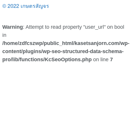
© 2022 เกษตรสัญจร
Warning
: Attempt to read property "user_url" on bool
in
/home/zdfcszwp/public_html/kasetsanjorn.com/wp-
content/plugins/wp-seo-structured-data-schema-
pro/lib/functions/KcSeoOptions.php
on line
7