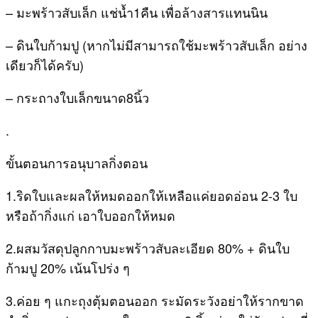
– มะพร้าวสับเล็ก​ แช่น้ำ1คืน เพื่อล้างสารแทนนิน
– ดินใบก้ามปู (หากไม่มี​สามารถใช้มะพร้าวสับเล็ก​ อย่าง
เดียวก็ได้ครับ)
– กระถาง​ใบเล็ก​ขนาด8นิ้ว
.
ขั้นตอนการอนุบาลกิ่งตอน
1.ริดใบและผลให้หมดออกให้เหลือแค่ยอดอ่อน 2-3 ใบ
หรือถ้ากิ่งแก่ เอาใบออกให้หมด
2.ผสมวัสดุปลูกกาบมะพร้าวสับละเอียด 80% + ดินใบ
ก้ามปู 20% เน้นโปร่ง ๆ
3.ค่อย ๆ แกะถุงตุ้มตอนออก ระมัดระวังอย่าให้รากขาด