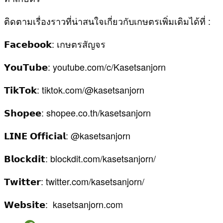
ติดตามเรื่องราวที่น่าสนใจเกี่ยวกับเกษตรเพิ่มเติมได้ที่ :
𝗙𝗮𝗰𝗲𝗯𝗼𝗼𝗸: เกษตรสัญจร
𝗬𝗼𝘂𝗧𝘂𝗯𝗲: youtube.com/c/Kasetsanjorn
𝗧𝗶𝗸𝗧𝗼𝗸: tiktok.com/@kasetsanjorn
𝗦𝗵𝗼𝗽𝗲𝗲: shopee.co.th/kasetsanjorn
𝗟𝗜𝗡𝗘 𝗢𝗳𝗳𝗶𝗰𝗶𝗮𝗹: @kasetsanjorn
𝗕𝗹𝗼𝗰𝗸𝗱𝗶𝘁: blockdit.com/kasetsanjorn/
𝗧𝘄𝗶𝘁𝘁𝗲𝗿: twitter.com/kasetsanjorn/
𝗪𝗲𝗯𝘀𝗶𝘁𝗲: kasetsanjorn.com