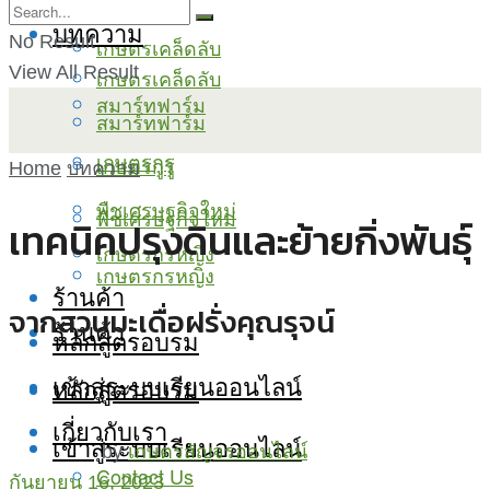
บทความ
No Result
เกษตรเคล็ดลับ
View All Result
เกษตรเคล็ดลับ
สมาร์ทฟาร์ม
สมาร์ทฟาร์ม
เกษตรกูรู
เกษตรกูรู
Home
บทความ
พืชเศรษฐกิจใหม่
พืชเศรษฐกิจใหม่
เทคนิคปรุงดินและย้ายกิ่งพันธุ์
เกษตรกรหญิง
เกษตรกรหญิง
ร้านค้า
จากสวนมะเดื่อฝรั่งคุณรุจน์
ร้านค้า
หลักสูตรอบรม
เข้าสู่ระบบเรียนออนไลน์
หลักสูตรอบรม
เกี่ยวกับเรา
เข้าสู่ระบบเรียนออนไลน์
by
เกษตรสัญจรออนไลน์
Contact Us
กันยายน 16, 2023