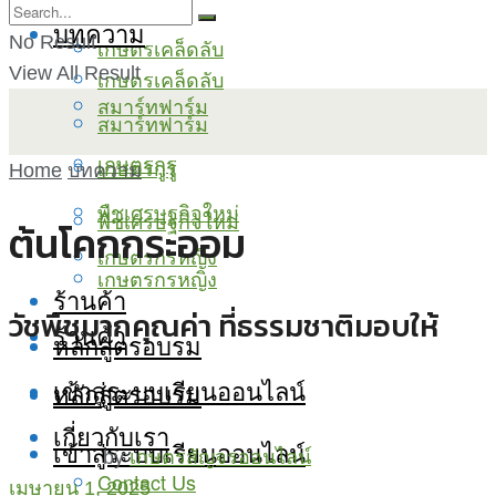
บทความ
No Result
เกษตรเคล็ดลับ
View All Result
เกษตรเคล็ดลับ
สมาร์ทฟาร์ม
สมาร์ทฟาร์ม
เกษตรกูรู
เกษตรกูรู
Home
บทความ
พืชเศรษฐกิจใหม่
พืชเศรษฐกิจใหม่
ต้นโคกกระออม
เกษตรกรหญิง
เกษตรกรหญิง
ร้านค้า
วัชพืชมากคุณค่า ที่ธรรมชาติมอบให้
ร้านค้า
หลักสูตรอบรม
เข้าสู่ระบบเรียนออนไลน์
หลักสูตรอบรม
เกี่ยวกับเรา
เข้าสู่ระบบเรียนออนไลน์
by
เกษตรสัญจรออนไลน์
Contact Us
เมษายน 1, 2025