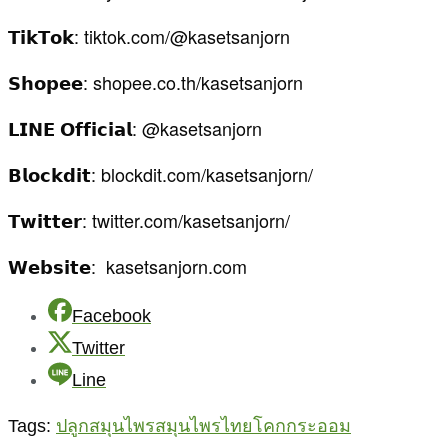
𝗧𝗶𝗸𝗧𝗼𝗸: tiktok.com/@kasetsanjorn
𝗦𝗵𝗼𝗽𝗲𝗲: shopee.co.th/kasetsanjorn
𝗟𝗜𝗡𝗘 𝗢𝗳𝗳𝗶𝗰𝗶𝗮𝗹: @kasetsanjorn
𝗕𝗹𝗼𝗰𝗸𝗱𝗶𝘁: blockdit.com/kasetsanjorn/
𝗧𝘄𝗶𝘁𝘁𝗲𝗿: twitter.com/kasetsanjorn/
𝗪𝗲𝗯𝘀𝗶𝘁𝗲: kasetsanjorn.com
Facebook
Twitter
Line
Tags:
ปลูกสมุนไพร
สมุนไพรไทย
โคกกระออม