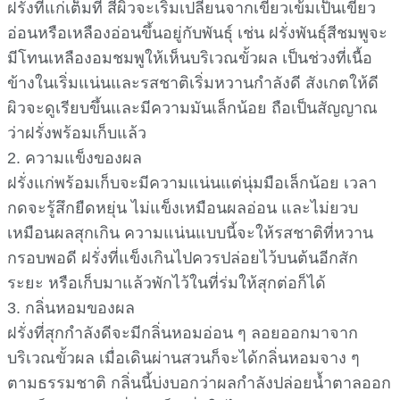
ฝรั่งที่แก่เต็มที่ สีผิวจะเริ่มเปลี่ยนจากเขียวเข้มเป็นเขียว
อ่อนหรือเหลืองอ่อนขึ้นอยู่กับพันธุ์ เช่น ฝรั่งพันธุ์สีชมพูจะ
มีโทนเหลืองอมชมพูให้เห็นบริเวณขั้วผล เป็นช่วงที่เนื้อ
ข้างในเริ่มแน่นและรสชาติเริ่มหวานกำลังดี สังเกตให้ดี
ผิวจะดูเรียบขึ้นและมีความมันเล็กน้อย ถือเป็นสัญญาณ
ว่าฝรั่งพร้อมเก็บแล้ว
2. ความแข็งของผล
ฝรั่งแก่พร้อมเก็บจะมีความแน่นแต่นุ่มมือเล็กน้อย เวลา
กดจะรู้สึกยืดหยุ่น ไม่แข็งเหมือนผลอ่อน และไม่ยวบ
เหมือนผลสุกเกิน ความแน่นแบบนี้จะให้รสชาติที่หวาน
กรอบพอดี ฝรั่งที่แข็งเกินไปควรปล่อยไว้บนต้นอีกสัก
ระยะ หรือเก็บมาแล้วพักไว้ในที่ร่มให้สุกต่อก็ได้
3. กลิ่นหอมของผล
ฝรั่งที่สุกกำลังดีจะมีกลิ่นหอมอ่อน ๆ ลอยออกมาจาก
บริเวณขั้วผล เมื่อเดินผ่านสวนก็จะได้กลิ่นหอมจาง ๆ
ตามธรรมชาติ กลิ่นนี้บ่งบอกว่าผลกำลังปล่อยน้ำตาลออก