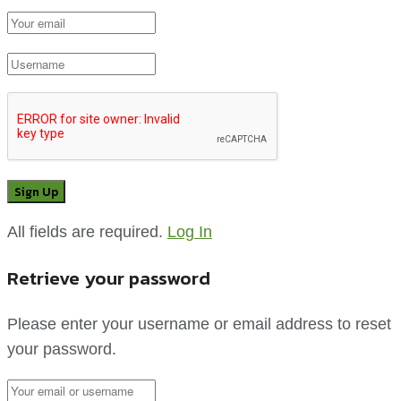
All fields are required.
Log In
Retrieve your password
Please enter your username or email address to reset
your password.