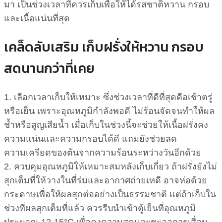
มา เป็นช่วงเวลาที่ควรเก็บเพื่อให้ได้รสชาติหวาน กรอบ
และเนื้อแน่นที่สุด
เคล็ดลับเสริม เก็บฝรั่งให้หวาน กรอบ
สดนานกว่าที่เคย
1. เลือกเวลาเก็บให้เหมาะ ซึ่งช่วงเวลาที่ดีที่สุดคือเช้าตรู่
หรือเย็น เพราะอุณหภูมิกำลังพอดี ไม่ร้อนจัดจนทำให้ผล
ช้ำหรือสูญเสียน้ำ เมื่อเก็บในช่วงนี้จะช่วยให้เนื้อฝรั่งคง
ความแน่นและความกรอบได้ดี แถมยังช่วยลด
ความเครียดของต้นจากความร้อนระหว่างวันอีกด้วย
2. ควบคุมอุณหภูมิให้เหมาะสมหลังเก็บเกี่ยว ถ้าฝรั่งยังไม่
สุกเต็มที่ให้วางในที่ร่มและอากาศถ่ายเทดี อาจห่อด้วย
กระดาษเพื่อให้ผลสุกต่ออย่างเป็นธรรมชาติ แต่ถ้าเก็บใน
ช่วงที่ผลสุกเต็มที่แล้ว ควรรีบนำเข้าตู้เย็นที่อุณหภูมิ
ประมาณ 12-15°C เพื่อคงความสดและชะลอการเสื่อม