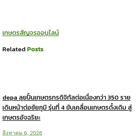
เกษตรสัญจรออนไลน์
Related
Posts
depa ลุยปั้นเกษตรกรดิจิทัลต่อเนื่องกว่า 350 ราย
เดินหน้าต่อชัยภูมิ รุ่นที่ 4 ขับเคลื่อนเกษตรดั้งเดิม สู่
เกษตรอัจฉริยะ
สิงหาคม 6, 2026