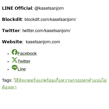
𝗟𝗜𝗡𝗘 𝗢𝗳𝗳𝗶𝗰𝗶𝗮𝗹: @kasetsanjorn
𝗕𝗹𝗼𝗰𝗸𝗱𝗶𝘁: blockdit.com/kasetsanjorn/
𝗧𝘄𝗶𝘁𝘁𝗲𝗿: twitter.com/kasetsanjorn/
𝗪𝗲𝗯𝘀𝗶𝘁𝗲: kasetsanjorn.com
Facebook
Twitter
Line
Tags:
วิธีสังเกตฝรั่งแก่พร้อมเก็บ
หวานกรอบทุกคำ
แบบไม่
ต้องเดา