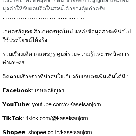
มูลค่าให้กับผลผลิตในสวนได้อย่างคุ้มค่าครับ
………………………………………
เกษตรสัญจร สื่อเกษตรยุคใหม่ แหล่งข้อมูลสาระที่นำไป
ใช้ประโยชน์ได้จริง
รวมเรื่องเด็ด เกษตรกูรู ศูนย์รวมความรู้และเทคนิคการ
ทำเกษตร
ติดตามเรื่องราวที่น่าสนใจเกี่ยวกับเกษตรเพิ่มเติมได้ที่ :
𝗙𝗮𝗰𝗲𝗯𝗼𝗼𝗸: เกษตรสัญจร
𝗬𝗼𝘂𝗧𝘂𝗯𝗲: youtube.com/c/Kasetsanjorn
𝗧𝗶𝗸𝗧𝗼𝗸: tiktok.com/@kasetsanjorn
𝗦𝗵𝗼𝗽𝗲𝗲: shopee.co.th/kasetsanjorn