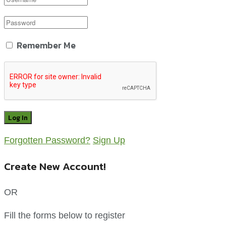
Remember Me
Forgotten Password?
Sign Up
Create New Account!
OR
Fill the forms below to register