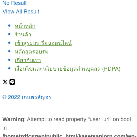
No Result
View All Result
หน้าหลัก
ร้านค้า
เข้าสู่ระบบเรียนออนไลน์
หลักสูตรอบรม
เกี่ยวกับเรา
เงื่อนไขและนโยบายข้อมูลส่วนบุคลล (PDPA)
© 2022 เกษตรสัญจร
Warning
: Attempt to read property "user_url" on bool
in
/home/zdfcszwp/public_html/kasetsanjorn.com/wp-