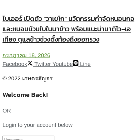
ไบเออร์ เปิดตัว “วาเยโก” นวัตกรรมกำจัดหนอนกอ
และหนอนม้วนใบในนาข้าว พร้อมแนะนำนาติโว–เอ
เทียจ ดูแลข้าวช่วงตั้งท้องถึงออกรวง
กรกฎาคม 18, 2026
Facebook
Twitter
Youtube
Line
© 2022 เกษตรสัญจร
Welcome Back!
OR
Login to your account below