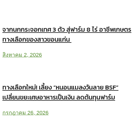
จากนกกระจอกเทศ 3 ตัว สู่ฟาร์ม 8 ไร่ อาชีพเกษตร
ทางเลือกของสาวขอนแก่น
สิงหาคม 2, 2026
ทางเลือกใหม่! เลี้ยง “หนอนแมลงวันลาย BSF”
เปลี่ยนขยะเศษอาหารเป็นเงิน ลดต้นทุนฟาร์ม
กรกฎาคม 26, 2026