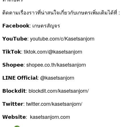
ติดตามเรื่องราวที่น่าสนใจเกี่ยวกับเกษตรเพิ่มเติมได้ที่ :
𝗙𝗮𝗰𝗲𝗯𝗼𝗼𝗸: เกษตรสัญจร
𝗬𝗼𝘂𝗧𝘂𝗯𝗲: youtube.com/c/Kasetsanjorn
𝗧𝗶𝗸𝗧𝗼𝗸: tiktok.com/@kasetsanjorn
𝗦𝗵𝗼𝗽𝗲𝗲: shopee.co.th/kasetsanjorn
𝗟𝗜𝗡𝗘 𝗢𝗳𝗳𝗶𝗰𝗶𝗮𝗹: @kasetsanjorn
𝗕𝗹𝗼𝗰𝗸𝗱𝗶𝘁: blockdit.com/kasetsanjorn/
𝗧𝘄𝗶𝘁𝘁𝗲𝗿: twitter.com/kasetsanjorn/
𝗪𝗲𝗯𝘀𝗶𝘁𝗲: kasetsanjorn.com