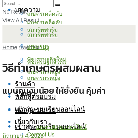
บทความ
No Result
เกษตรเคล็ดลับ
View All Result
เกษตรเคล็ดลับ
สมาร์ทฟาร์ม
สมาร์ทฟาร์ม
เกษตรกูรู
เกษตรกูรู
Home
บทความ
พืชเศรษฐกิจใหม่
พืชเศรษฐกิจใหม่
วิธีทำเกษตรผสมผสาน
เกษตรกรหญิง
เกษตรกรหญิง
ร้านค้า
แบบคนงบน้อย ให้ยั่งยืน คุ้มค่า
ร้านค้า
หลักสูตรอบรม
เข้าสู่ระบบเรียนออนไลน์
หลักสูตรอบรม
เกี่ยวกับเรา
เข้าสู่ระบบเรียนออนไลน์
by
เกษตรสัญจรออนไลน์
Contact Us
มิถุนายน 4, 2025