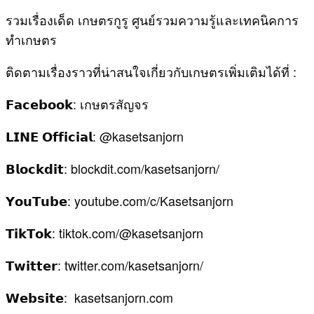
รวมเรื่องเด็ด เกษตรกูรู ศูนย์รวมความรู้และเทคนิคการ
ทำเกษตร
ติดตามเรื่องราวที่น่าสนใจเกี่ยวกับเกษตรเพิ่มเติมได้ที่ :
𝗙𝗮𝗰𝗲𝗯𝗼𝗼𝗸: เกษตรสัญจร
𝗟𝗜𝗡𝗘 𝗢𝗳𝗳𝗶𝗰𝗶𝗮𝗹: @kasetsanjorn
𝗕𝗹𝗼𝗰𝗸𝗱𝗶𝘁: blockdit.com/kasetsanjorn/
𝗬𝗼𝘂𝗧𝘂𝗯𝗲: youtube.com/c/Kasetsanjorn
𝗧𝗶𝗸𝗧𝗼𝗸: tiktok.com/@kasetsanjorn
𝗧𝘄𝗶𝘁𝘁𝗲𝗿: twitter.com/kasetsanjorn/
𝗪𝗲𝗯𝘀𝗶𝘁𝗲: kasetsanjorn.com