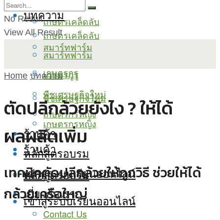
บทความ
No Result
เกษตรเคล็ดลับ
View All Result
เกษตรเคล็ดลับ
สมาร์ทฟาร์ม
สมาร์ทฟาร์ม
เกษตรกูรู
เกษตรกูรู
Home
บทความ
พืชเศรษฐกิจใหม่
พืชเศรษฐกิจใหม่
ตัดปลีกล้วยยังไง ? ให้ได้
เกษตรกรหญิง
เกษตรกรหญิง
ผลผลิตเพิ่ม
ร้านค้า
ร้านค้า
หลักสูตรอบรม
เทคนิคตัดปลีกล้วยให้ถูกวิธี ช่วยให้ได้
เข้าสู่ระบบเรียนออนไลน์
หลักสูตรอบรม
กล้วยเครือใหญ่
เกี่ยวกับเรา
เข้าสู่ระบบเรียนออนไลน์
Contact Us