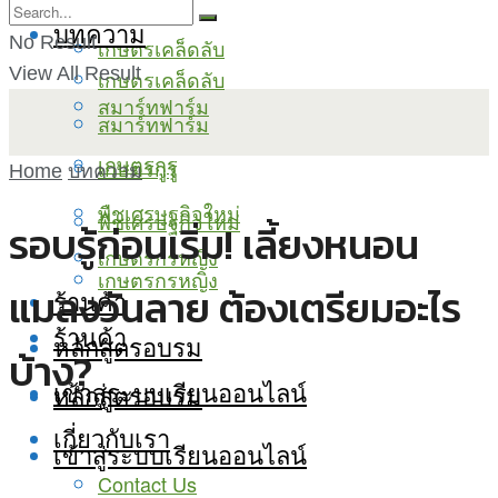
บทความ
No Result
เกษตรเคล็ดลับ
View All Result
เกษตรเคล็ดลับ
สมาร์ทฟาร์ม
สมาร์ทฟาร์ม
เกษตรกูรู
เกษตรกูรู
Home
บทความ
พืชเศรษฐกิจใหม่
พืชเศรษฐกิจใหม่
รอบรู้ก่อนเริ่ม! เลี้ยงหนอน
เกษตรกรหญิง
เกษตรกรหญิง
แมลงวันลาย ต้องเตรียมอะไร
ร้านค้า
ร้านค้า
หลักสูตรอบรม
บ้าง?
เข้าสู่ระบบเรียนออนไลน์
หลักสูตรอบรม
เกี่ยวกับเรา
เข้าสู่ระบบเรียนออนไลน์
Contact Us