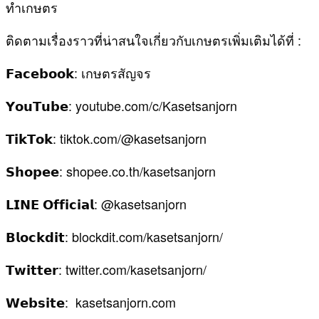
ทำเกษตร
ติดตามเรื่องราวที่น่าสนใจเกี่ยวกับเกษตรเพิ่มเติมได้ที่ :
𝗙𝗮𝗰𝗲𝗯𝗼𝗼𝗸: เกษตรสัญจร
𝗬𝗼𝘂𝗧𝘂𝗯𝗲: youtube.com/c/Kasetsanjorn
𝗧𝗶𝗸𝗧𝗼𝗸: tiktok.com/@kasetsanjorn
𝗦𝗵𝗼𝗽𝗲𝗲: shopee.co.th/kasetsanjorn
𝗟𝗜𝗡𝗘 𝗢𝗳𝗳𝗶𝗰𝗶𝗮𝗹: @kasetsanjorn
𝗕𝗹𝗼𝗰𝗸𝗱𝗶𝘁: blockdit.com/kasetsanjorn/
𝗧𝘄𝗶𝘁𝘁𝗲𝗿: twitter.com/kasetsanjorn/
𝗪𝗲𝗯𝘀𝗶𝘁𝗲: kasetsanjorn.com