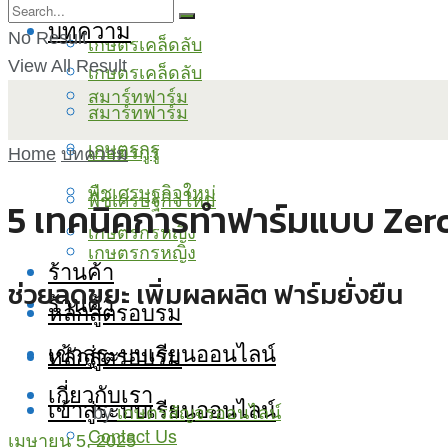
บทความ
No Result
เกษตรเคล็ดลับ
View All Result
เกษตรเคล็ดลับ
สมาร์ทฟาร์ม
สมาร์ทฟาร์ม
เกษตรกูรู
เกษตรกูรู
Home
บทความ
พืชเศรษฐกิจใหม่
พืชเศรษฐกิจใหม่
5 เทคนิคการทำฟาร์มแบบ Zer
เกษตรกรหญิง
เกษตรกรหญิง
ร้านค้า
ช่วยลดขยะ เพิ่มผลผลิต ฟาร์มยั่งยืน
ร้านค้า
หลักสูตรอบรม
เข้าสู่ระบบเรียนออนไลน์
หลักสูตรอบรม
เกี่ยวกับเรา
เข้าสู่ระบบเรียนออนไลน์
by
เกษตรสัญจรออนไลน์
Contact Us
เมษายน 5, 2025