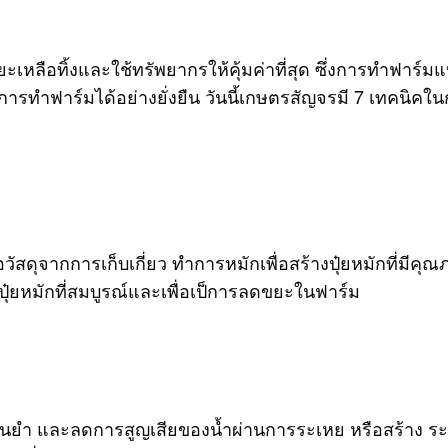
ลือทิ้งและใช้ทรัพยากรให้คุ้มค่าที่สุด ซึ่งการทำฟาร์มแบบน
รทำฟาร์มได้อย่างยั่งยืน วันนี้เกษตรสัญจรมี 7 เทคนิค
อวัสดุจากการเก็บเกี่ยว ทำการหมักเพื่อสร้างปุ๋ยหมักที่มีค
างปุ๋ยหมักที่สมบูรณ์และเพื่อเป็การลดขยะในฟาร์ม
แม่นยำ และลดการสูญเสียของน้ำผ่านการระเหย หรือสร้าง ระ