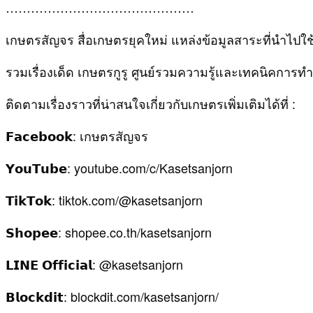
………………………………………
เกษตรสัญจร สื่อเกษตรยุคใหม่ แหล่งข้อมูลสาระที่นำไปใช
รวมเรื่องเด็ด เกษตรกูรู ศูนย์รวมความรู้และเทคนิคการ
ติดตามเรื่องราวที่น่าสนใจเกี่ยวกับเกษตรเพิ่มเติมได้ที่ :
𝗙𝗮𝗰𝗲𝗯𝗼𝗼𝗸: เกษตรสัญจร
𝗬𝗼𝘂𝗧𝘂𝗯𝗲: youtube.com/c/Kasetsanjorn
𝗧𝗶𝗸𝗧𝗼𝗸: tiktok.com/@kasetsanjorn
𝗦𝗵𝗼𝗽𝗲𝗲: shopee.co.th/kasetsanjorn
𝗟𝗜𝗡𝗘 𝗢𝗳𝗳𝗶𝗰𝗶𝗮𝗹: @kasetsanjorn
𝗕𝗹𝗼𝗰𝗸𝗱𝗶𝘁: blockdit.com/kasetsanjorn/