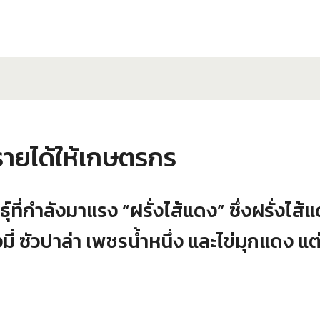
งรายได้ให้เกษตรกร
์ที่กำลังมาแรง “ฝรั่งไส้แดง” ซึ่งฝรั่งไ
มี่ ซัวปาล่า เพชรน้ำหนึ่ง และไข่มุกแดง แต