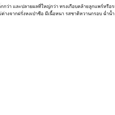
กกว่า และปลายผลที่ใหญ่กว่า ทรงเกือบคล้ายลูกแพร์หรือระฆั
่ต่างจากฝรั่งหงเป่าซือ มีเนื้อหนา รสชาติหวานกรอบ ฉ่ำน้ำ