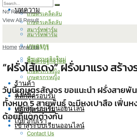
บทความ
No Result
เกษตรเคล็ดลับ
View All Result
เกษตรเคล็ดลับ
สมาร์ทฟาร์ม
สมาร์ทฟาร์ม
เกษตรกูรู
เกษตรกูรู
Home
บทความ
พืชเศรษฐกิจใหม่
พืชเศรษฐกิจใหม่
“ฝรั่งไส้แดง” ฝรั่งมาแรง สร้า
เกษตรกรหญิง
เกษตรกรหญิง
ร้านค้า
วันนี้เกษตรสัญจร ขอแนะนำ ฝรั่งสายพันธุ
ร้านค้า
หลักสูตรอบรม
ทั้งหมด 5 สายพันธุ์ จะมีหงเปาสือ เฟิ่นหง
เข้าสู่ระบบเรียนออนไลน์
หลักสูตรอบรม
ด้อยที่แตกต่างกัน
เกี่ยวกับเรา
เข้าสู่ระบบเรียนออนไลน์
Contact Us