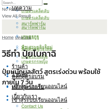
บทความ
No Result
เกษตรเคล็ดลับ
View All Result
เกษตรเคล็ดลับ
สมาร์ทฟาร์ม
สมาร์ทฟาร์ม
เกษตรกูรู
เกษตรกูรู
Home
บทความ
พืชเศรษฐกิจใหม่
พืชเศรษฐกิจใหม่
วิธีทำ ปุ๋ยโบกาฉิ
เกษตรกรหญิง
เกษตรกรหญิง
ร้านค้า
ปุ๋ยหมักมูลสัตว์ สูตรเร่งด่วน พร้อมใช้
ร้านค้า
หลักสูตรอบรม
ภายใน 7 วัน
เข้าสู่ระบบเรียนออนไลน์
หลักสูตรอบรม
เกี่ยวกับเรา
เข้าสู่ระบบเรียนออนไลน์
Contact Us