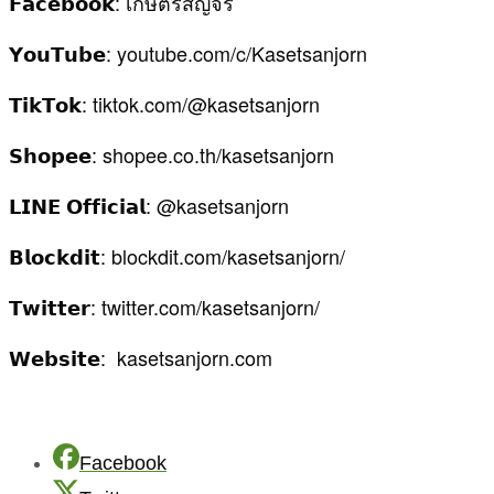
𝗙𝗮𝗰𝗲𝗯𝗼𝗼𝗸: เกษตรสัญจร
𝗬𝗼𝘂𝗧𝘂𝗯𝗲: youtube.com/c/Kasetsanjorn
𝗧𝗶𝗸𝗧𝗼𝗸: tiktok.com/@kasetsanjorn
𝗦𝗵𝗼𝗽𝗲𝗲: shopee.co.th/kasetsanjorn
𝗟𝗜𝗡𝗘 𝗢𝗳𝗳𝗶𝗰𝗶𝗮𝗹: @kasetsanjorn
𝗕𝗹𝗼𝗰𝗸𝗱𝗶𝘁: blockdit.com/kasetsanjorn/
𝗧𝘄𝗶𝘁𝘁𝗲𝗿: twitter.com/kasetsanjorn/
𝗪𝗲𝗯𝘀𝗶𝘁𝗲: kasetsanjorn.com
Facebook