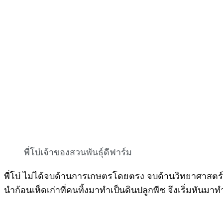
พี่โบ๋เจ้าของสวนพันธุ์ดีฟาร์ม
พี่โบ๋ ไม่ได้จบด้านการเกษตรโดยตรง จบด้านวิทยาศาสตร์ ส
นำก้อนเห็ดเก่าที่คนทิ้งมาทำเป็นดินปลูกพืช จึงเริ่มหันม