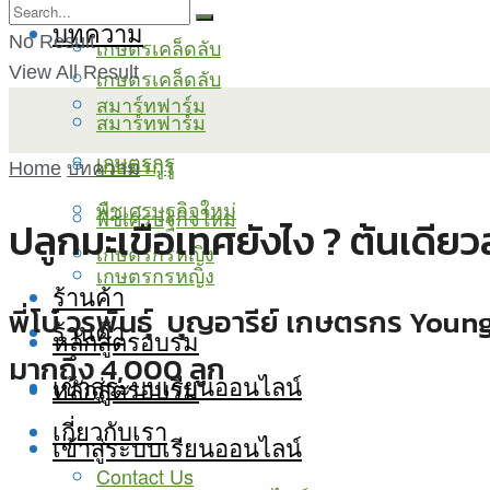
บทความ
No Result
เกษตรเคล็ดลับ
View All Result
เกษตรเคล็ดลับ
สมาร์ทฟาร์ม
สมาร์ทฟาร์ม
เกษตรกูรู
เกษตรกูรู
Home
บทความ
พืชเศรษฐกิจใหม่
พืชเศรษฐกิจใหม่
ปลูกมะเขือเทศยังไง ? ต้นเดียวส
เกษตรกรหญิง
เกษตรกรหญิง
ร้านค้า
พี่โบ๋ วรพันธุ์ บุญอารีย์ เกษตรกร You
ร้านค้า
หลักสูตรอบรม
มากถึง 4,000 ลูก
เข้าสู่ระบบเรียนออนไลน์
หลักสูตรอบรม
เกี่ยวกับเรา
เข้าสู่ระบบเรียนออนไลน์
Contact Us