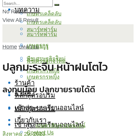
บทความ
No Result
เกษตรเคล็ดลับ
View All Result
เกษตรเคล็ดลับ
สมาร์ทฟาร์ม
สมาร์ทฟาร์ม
เกษตรกูรู
เกษตรกูรู
Home
บทความ
พืชเศรษฐกิจใหม่
พืชเศรษฐกิจใหม่
ปลูกมะระจีน หน้าฝนโตไว
เกษตรกรหญิง
เกษตรกรหญิง
ร้านค้า
ลงทุนน้อย ปลูกขายรายได้ดี
ร้านค้า
หลักสูตรอบรม
เข้าสู่ระบบเรียนออนไลน์
หลักสูตรอบรม
เกี่ยวกับเรา
เข้าสู่ระบบเรียนออนไลน์
by
เกษตรสัญจรออนไลน์
Contact Us
สิงหาคม 29, 2023