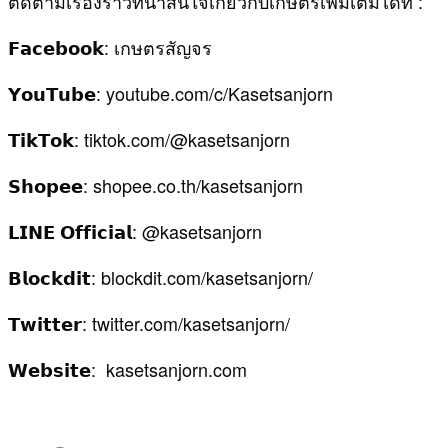
ติดตามเรื่องราวที่น่าสนใจเกี่ยวกับเกษตรเพิ่มเติมได้ที่ :
𝗙𝗮𝗰𝗲𝗯𝗼𝗼𝗸: เกษตรสัญจร
𝗬𝗼𝘂𝗧𝘂𝗯𝗲: youtube.com/c/Kasetsanjorn
𝗧𝗶𝗸𝗧𝗼𝗸: tiktok.com/@kasetsanjorn
𝗦𝗵𝗼𝗽𝗲𝗲: shopee.co.th/kasetsanjorn
𝗟𝗜𝗡𝗘 𝗢𝗳𝗳𝗶𝗰𝗶𝗮𝗹: @kasetsanjorn
𝗕𝗹𝗼𝗰𝗸𝗱𝗶𝘁: blockdit.com/kasetsanjorn/
𝗧𝘄𝗶𝘁𝘁𝗲𝗿: twitter.com/kasetsanjorn/
𝗪𝗲𝗯𝘀𝗶𝘁𝗲: kasetsanjorn.com