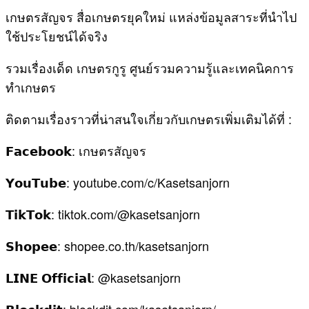
เกษตรสัญจร สื่อเกษตรยุคใหม่ แหล่งข้อมูลสาระที่นำไป
ใช้ประโยชน์ได้จริง
รวมเรื่องเด็ด เกษตรกูรู ศูนย์รวมความรู้และเทคนิคการ
ทำเกษตร
ติดตามเรื่องราวที่น่าสนใจเกี่ยวกับเกษตรเพิ่มเติมได้ที่ :
𝗙𝗮𝗰𝗲𝗯𝗼𝗼𝗸: เกษตรสัญจร
𝗬𝗼𝘂𝗧𝘂𝗯𝗲: youtube.com/c/Kasetsanjorn
𝗧𝗶𝗸𝗧𝗼𝗸: tiktok.com/@kasetsanjorn
𝗦𝗵𝗼𝗽𝗲𝗲: shopee.co.th/kasetsanjorn
𝗟𝗜𝗡𝗘 𝗢𝗳𝗳𝗶𝗰𝗶𝗮𝗹: @kasetsanjorn
𝗕𝗹𝗼𝗰𝗸𝗱𝗶𝘁: blockdit.com/kasetsanjorn/