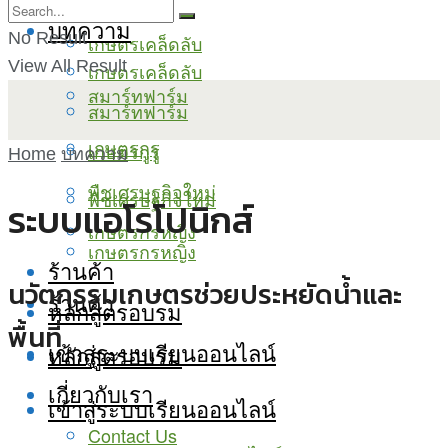
บทความ
No Result
เกษตรเคล็ดลับ
View All Result
เกษตรเคล็ดลับ
สมาร์ทฟาร์ม
สมาร์ทฟาร์ม
เกษตรกูรู
เกษตรกูรู
Home
บทความ
พืชเศรษฐกิจใหม่
พืชเศรษฐกิจใหม่
ระบบแอโรโปนิกส์
เกษตรกรหญิง
เกษตรกรหญิง
ร้านค้า
นวัตกรรมเกษตรช่วยประหยัดน้ำและ
ร้านค้า
หลักสูตรอบรม
พื้นที่
เข้าสู่ระบบเรียนออนไลน์
หลักสูตรอบรม
เกี่ยวกับเรา
เข้าสู่ระบบเรียนออนไลน์
Contact Us