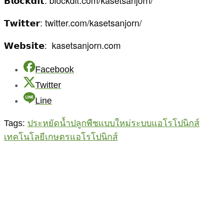
𝗧𝘄𝗶𝘁𝘁𝗲𝗿: twitter.com/kasetsanjorn/
𝗪𝗲𝗯𝘀𝗶𝘁𝗲: kasetsanjorn.com
Facebook
Twitter
Line
Tags:
ประหยัดน้ำ
ปลูกพืชแบบใหม่
ระบบแอโรโปนิกส์
เทคโนโลยีเกษตร
แอโรโปนิกส์