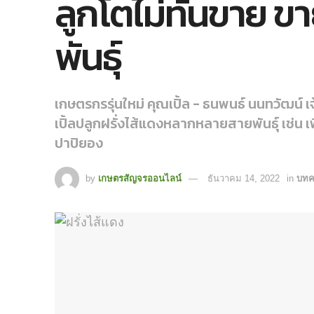
ลูกโตไม่ทันขาย ขายไ
พันธุ์
เกษตรกรรุ่นใหม่ คุณเปิ้ล - ธนพนธ์ นนทวัฒน์ เจ
เปิ้ลปลูกฝรั่งไส้แดงหลากหลายสายพันธุ์ เช่น เฟิ
ปาปิยอง
by
เกษตรสัญจรออนไลน์
ธันวาคม 14, 2022
in
บทค