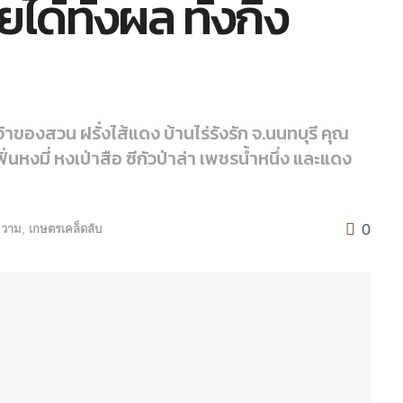
ด้ทั้งผล ทั้งกิ่ง
้าของสวน ฝรั่งไส้แดง บ้านไร่รังรัก จ.นนทบุรี คุณ
่นหงมี่ หงเป่าสือ ซีกัวป่าล่า เพชรน้ำหนึ่ง และแดง
0
วาม
,
เกษตรเคล็ดลับ