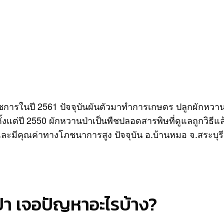
ชการในปี 2561 ปัจจุบันผันตัวมาทำการเกษตร ปลูกผักหวานป่
ั้งแต่ปี 2550 ผักหวานป่าเป็นพืชปลอดสารพิษที่ดูแลถูกวิธี
ีคุณค่าทางโภชนาการสูง ปัจจุบัน อ.บ้านหมอ จ.สระบุรี ม
า เจอปัญหาอะไรบ้าง?