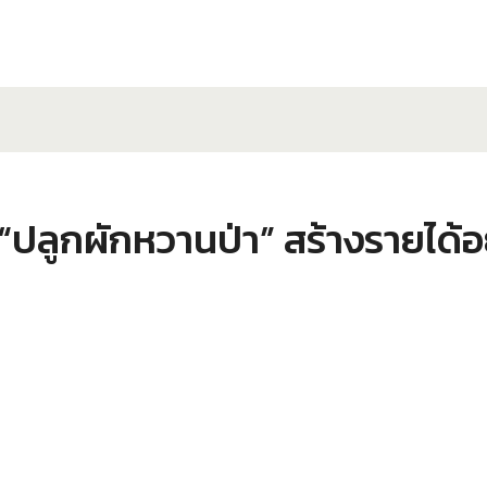
ูกผักหวานป่า” สร้างรายได้อย่