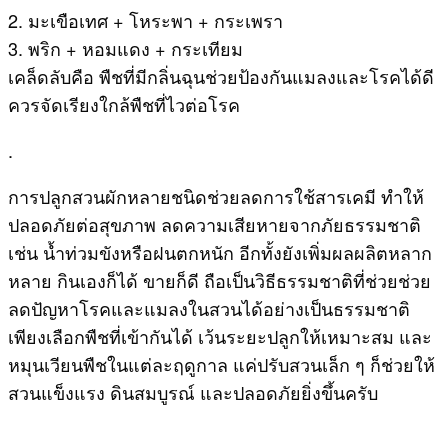
2. มะเขือเทศ + โหระพา + กระเพรา
3. พริก + หอมแดง + กระเทียม
เคล็ดลับคือ พืชที่มีกลิ่นฉุนช่วยป้องกันแมลงและโรคได้ดี
ควรจัดเรียงใกล้พืชที่ไวต่อโรค
.
การปลูกสวนผักหลายชนิดช่วยลดการใช้สารเคมี ทำให้
ปลอดภัยต่อสุขภาพ ลดความเสียหายจากภัยธรรมชาติ
เช่น น้ำท่วมขังหรือฝนตกหนัก อีกทั้งยังเพิ่มผลผลิตหลาก
หลาย กินเองก็ได้ ขายก็ดี ถือเป็นวิธีธรรมชาติที่ช่วยช่วย
ลดปัญหาโรคและแมลงในสวนได้อย่างเป็นธรรมชาติ
เพียงเลือกพืชที่เข้ากันได้ เว้นระยะปลูกให้เหมาะสม และ
หมุนเวียนพืชในแต่ละฤดูกาล แค่ปรับสวนเล็ก ๆ ก็ช่วยให้
สวนแข็งแรง ดินสมบูรณ์ และปลอดภัยยิ่งขึ้นครับ