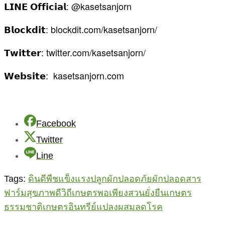
𝗟𝗜𝗡𝗘 𝗢𝗳𝗳𝗶𝗰𝗶𝗮𝗹: @kasetsanjorn
𝗕𝗹𝗼𝗰𝗸𝗱𝗶𝘁: blockdit.com/kasetsanjorn/
𝗧𝘄𝗶𝘁𝘁𝗲𝗿: twitter.com/kasetsanjorn/
𝗪𝗲𝗯𝘀𝗶𝘁𝗲: kasetsanjorn.com
Facebook
Twitter
Line
Tags:
ดินดีพืชแข็งแรง
ปลูกผักปลอดภัย
ผักปลอดสาร
ฟาร์มสุขภาพดี
วิถีเกษตรพอเพียง
สวนยั่งยืน
เกษตร
ธรรมชาติ
เกษตรอินทรีย์
แปลงผสมลดโรค