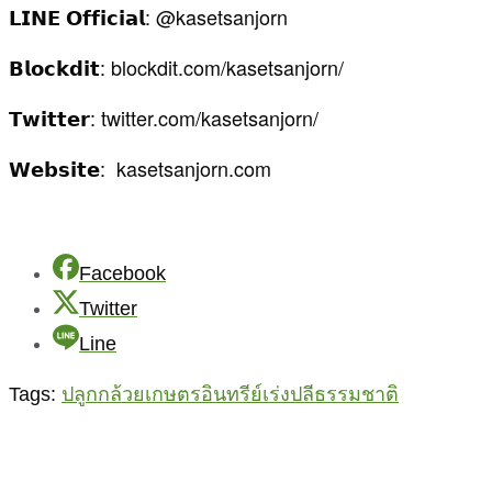
𝗟𝗜𝗡𝗘 𝗢𝗳𝗳𝗶𝗰𝗶𝗮𝗹: @kasetsanjorn
𝗕𝗹𝗼𝗰𝗸𝗱𝗶𝘁: blockdit.com/kasetsanjorn/
𝗧𝘄𝗶𝘁𝘁𝗲𝗿: twitter.com/kasetsanjorn/
𝗪𝗲𝗯𝘀𝗶𝘁𝗲: kasetsanjorn.com
Facebook
Twitter
Line
Tags:
ปลูกกล้วย
เกษตรอินทรีย์
เร่งปลีธรรมชาติ