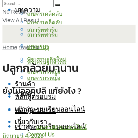
บทความ
No Result
เกษตรเคล็ดลับ
View All Result
เกษตรเคล็ดลับ
สมาร์ทฟาร์ม
สมาร์ทฟาร์ม
เกษตรกูรู
เกษตรกูรู
Home
บทความ
พืชเศรษฐกิจใหม่
พืชเศรษฐกิจใหม่
ปลูกกล้วยมานาน
เกษตรกรหญิง
เกษตรกรหญิง
ร้านค้า
ยังไม่ออกปลี แก้ยังไง ?
ร้านค้า
หลักสูตรอบรม
เข้าสู่ระบบเรียนออนไลน์
หลักสูตรอบรม
เกี่ยวกับเรา
เข้าสู่ระบบเรียนออนไลน์
by
เกษตรสัญจรออนไลน์
Contact Us
มิถุนายน 4, 2025