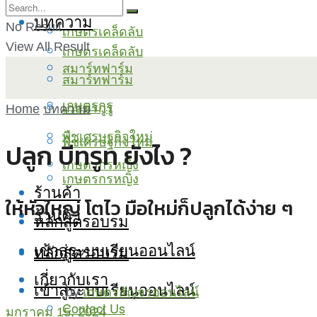
บทความ
No Result
เกษตรเคล็ดลับ
View All Result
เกษตรเคล็ดลับ
สมาร์ทฟาร์ม
สมาร์ทฟาร์ม
เกษตรกูรู
เกษตรกูรู
Home
บทความ
พืชเศรษฐกิจใหม่
พืชเศรษฐกิจใหม่
ปลูก บีทรูท ยังไง ?
เกษตรกรหญิง
เกษตรกรหญิง
ร้านค้า
ให้หัวใหญ่ โตไว มือใหม่ก็ปลูกได้ง่าย ๆ
ร้านค้า
หลักสูตรอบรม
เข้าสู่ระบบเรียนออนไลน์
หลักสูตรอบรม
เกี่ยวกับเรา
เข้าสู่ระบบเรียนออนไลน์
by
เกษตรสัญจรออนไลน์
Contact Us
มกราคม 15, 2024