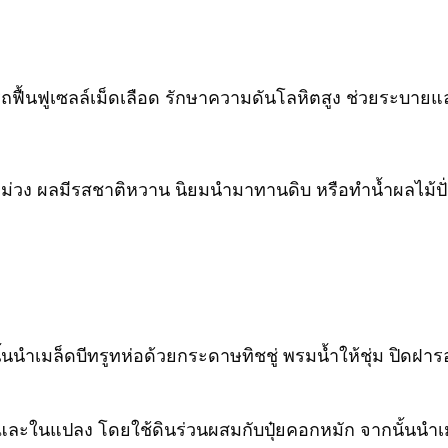
รถฟื้นฟูเซลล์เม็ดเลือด รักษาความดันโลหิตสูง ช่วยระบายแ
ออกม่วง ผลมีรสชาติหวาน นิยมนำมาทานดิบ หรือทำน้ำผลไม้
นั้นนำเมล็ดบีทรูทห่อด้วยกระดาษทิชชู่ พรมน้ำให้ชุ่ม ปิดฝ
ละในแปลง โดยใช้ดินร่วนผสมกับปุ๋ยคอกหมัก จากนั้นนำเมล