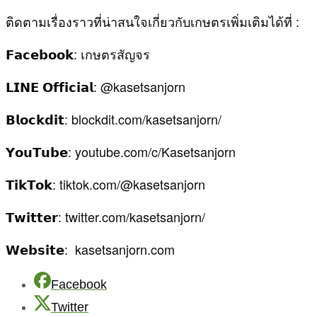
ติดตามเรื่องราวที่น่าสนใจเกี่ยวกับเกษตรเพิ่มเติมได้ที่ :
𝗙𝗮𝗰𝗲𝗯𝗼𝗼𝗸: เกษตรสัญจร
𝗟𝗜𝗡𝗘 𝗢𝗳𝗳𝗶𝗰𝗶𝗮𝗹: @kasetsanjorn
𝗕𝗹𝗼𝗰𝗸𝗱𝗶𝘁: blockdit.com/kasetsanjorn/
𝗬𝗼𝘂𝗧𝘂𝗯𝗲: youtube.com/c/Kasetsanjorn
𝗧𝗶𝗸𝗧𝗼𝗸: tiktok.com/@kasetsanjorn
𝗧𝘄𝗶𝘁𝘁𝗲𝗿: twitter.com/kasetsanjorn/
𝗪𝗲𝗯𝘀𝗶𝘁𝗲: kasetsanjorn.com
Facebook
Twitter