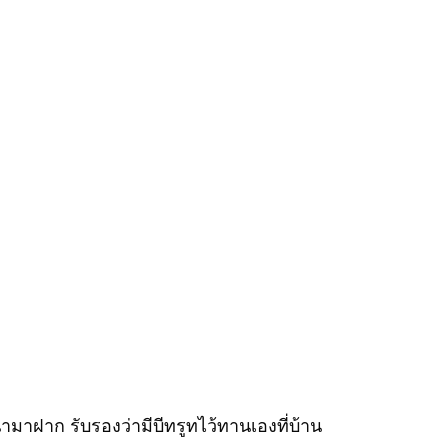
ำมาฝาก รับรองว่ามีบีทรูทไว้ทานเองที่บ้าน