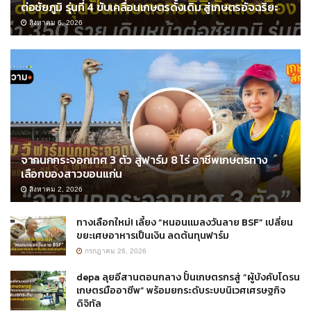
ต่อชัยภูมิ รุ่นที่ 4 ขับเคลื่อนเกษตรดั้งเดิม สู่เกษตรอัจฉริยะ
สิงหาคม 6, 2026
จากนกกระจอกเทศ 3 ตัว สู่ฟาร์ม 8 ไร่ อาชีพเกษตรทาง
เลือกของสาวขอนแก่น
สิงหาคม 2, 2026
ทางเลือกใหม่! เลี้ยง “หนอนแมลงวันลาย BSF” เปลี่ยน
ขยะเศษอาหารเป็นเงิน ลดต้นทุนฟาร์ม
กรกฎาคม 26, 2026
depa ลุยอีสานตอนกลาง ปั้นเกษตรกรสู่ “ผู้บังคับโดรน
เกษตรมืออาชีพ” พร้อมยกระดับระบบนิเวศเศรษฐกิจ
ดิจิทัล