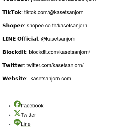
𝗧𝗶𝗸𝗧𝗼𝗸: tiktok.com/@kasetsanjorn
𝗦𝗵𝗼𝗽𝗲𝗲: shopee.co.th/kasetsanjorn
𝗟𝗜𝗡𝗘 𝗢𝗳𝗳𝗶𝗰𝗶𝗮𝗹: @kasetsanjorn
𝗕𝗹𝗼𝗰𝗸𝗱𝗶𝘁: blockdit.com/kasetsanjorn/
𝗧𝘄𝗶𝘁𝘁𝗲𝗿: twitter.com/kasetsanjorn/
𝗪𝗲𝗯𝘀𝗶𝘁𝗲: kasetsanjorn.com
Facebook
Twitter
Line