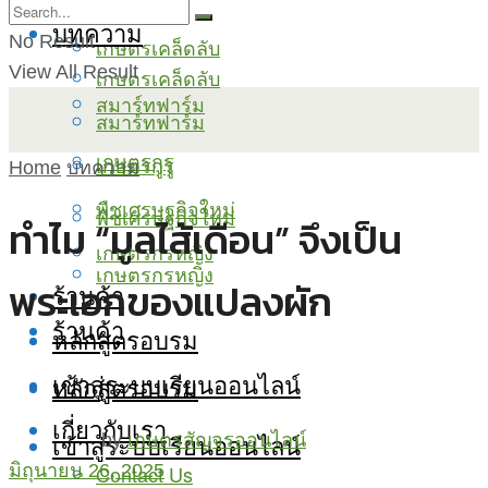
บทความ
No Result
เกษตรเคล็ดลับ
View All Result
เกษตรเคล็ดลับ
สมาร์ทฟาร์ม
สมาร์ทฟาร์ม
เกษตรกูรู
เกษตรกูรู
Home
บทความ
พืชเศรษฐกิจใหม่
พืชเศรษฐกิจใหม่
ทำไม “มูลไส้เดือน” จึงเป็น
เกษตรกรหญิง
เกษตรกรหญิง
พระเอกของแปลงผัก
ร้านค้า
ร้านค้า
หลักสูตรอบรม
เข้าสู่ระบบเรียนออนไลน์
หลักสูตรอบรม
เกี่ยวกับเรา
เข้าสู่ระบบเรียนออนไลน์
by
เกษตรสัญจรออนไลน์
Contact Us
มิถุนายน 26, 2025