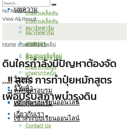
บทความ
No Result
เกษตรเคล็ดลับ
View All Result
เกษตรเคล็ดลับ
สมาร์ทฟาร์ม
สมาร์ทฟาร์ม
เกษตรกูรู
เกษตรกูรู
Home
เกษตรสัญจรคลิป
พืชเศรษฐกิจใหม่
พืชเศรษฐกิจใหม่
ดินใครกำลังมีปัญหาต้องจัด
เกษตรกรหญิง
เกษตรกรหญิง
…!! สูตร การทำปุ๋ยหมักสูตร
ร้านค้า
ร้านค้า
หลักสูตรอบรม
เพื่อปรับสภาพบำรุงดิน
เข้าสู่ระบบเรียนออนไลน์
หลักสูตรอบรม
เกี่ยวกับเรา
เข้าสู่ระบบเรียนออนไลน์
Contact Us