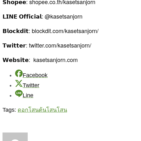
𝗦𝗵𝗼𝗽𝗲𝗲: shopee.co.th/kasetsanjorn
𝗟𝗜𝗡𝗘 𝗢𝗳𝗳𝗶𝗰𝗶𝗮𝗹: @kasetsanjorn
𝗕𝗹𝗼𝗰𝗸𝗱𝗶𝘁: blockdit.com/kasetsanjorn/
𝗧𝘄𝗶𝘁𝘁𝗲𝗿: twitter.com/kasetsanjorn/
𝗪𝗲𝗯𝘀𝗶𝘁𝗲: kasetsanjorn.com
Facebook
Twitter
Line
Tags:
ดอกโสน
ต้นโสน
โสน