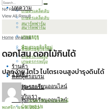
บทความ
No Result
เกษตรเคล็ดลับ
View All Result
เกษตรเคล็ดลับ
สมาร์ทฟาร์ม
สมาร์ทฟาร์ม
เกษตรกูรู
เกษตรกูรู
Home
บทความ
พืชเศรษฐกิจใหม่
พืชเศรษฐกิจใหม่
ดอกโสน ดอกไม้กินได้
เกษตรกรหญิง
เกษตรกรหญิง
ร้านค้า
ปลูกง่าย โตไว ไนโตรเจนสูงบำรุงดินได้
ร้านค้า
หลักสูตรอบรม
เข้าสู่ระบบเรียนออนไลน์
หลักสูตรอบรม
เกี่ยวกับเรา
เข้าสู่ระบบเรียนออนไลน์
by
เกษตรสัญจรออนไลน์
Contact Us
พฤศจิกายน 9, 2023