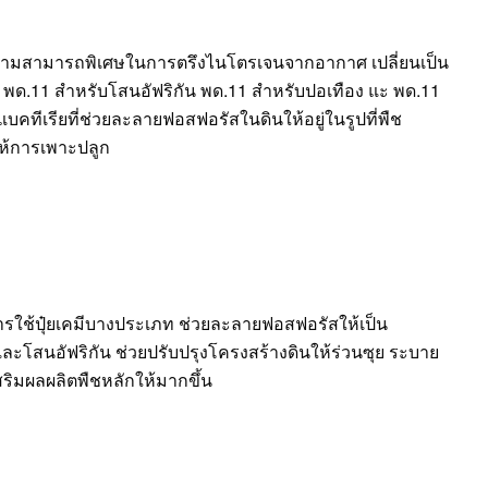
ที่มีความสามารถพิเศษในการตรึงไนโตรเจนจากอากาศ เปลี่ยนเป็น
่ พด.11 สำหรับโสนอัฟริกัน พด.11 สำหรับปอเทือง แะ พด.11
บคทีเรียที่ช่วยละลายฟอสฟอรัสในดินให้อยู่ในรูปที่พืช
ให้การเพาะปลูก
ใช้ปุ๋ยเคมีบางประเภท ช่วยละลายฟอสฟอรัสให้เป็น
ละโสนอัฟริกัน ช่วยปรับปรุงโครงสร้างดินให้ร่วนซุย ระบาย
สริมผลผลิตพืชหลักให้มากขึ้น