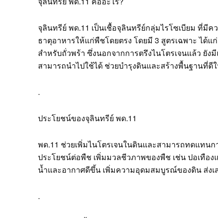
จุลินทรีย์ พด.11 คืออะไร?
จุลินทรีย์ พด.11 เป็นเชื้อจุลินทรีย์กลุ่มไรโซเบียม 
ธาตุอาหารให้แก่พืชโดยตรง โดยมี 3 สูตรเฉพาะ ได้แก
สำหรับถั่วพร้า ซึ่งนอกจากการตรึงไนโตรเจนแล้ว ยังมีแ
สามารถนำไปใช้ได้ ช่วยบำรุงดินและสร้างพื้นฐานที่ดี
.
ประโยชน์ของจุลินทรีย์ พด.11
พด.11 ช่วยเพิ่มไนโตรเจนในดินและสามารถทดแทนการ
ประโยชน์ต่อพืช เพิ่มมวลชีวภาพของพืช เช่น ปอเทืองแ
น้ำและอากาศดีขึ้น เพิ่มความอุดมสมบูรณ์ของดิน ส่งเ
.