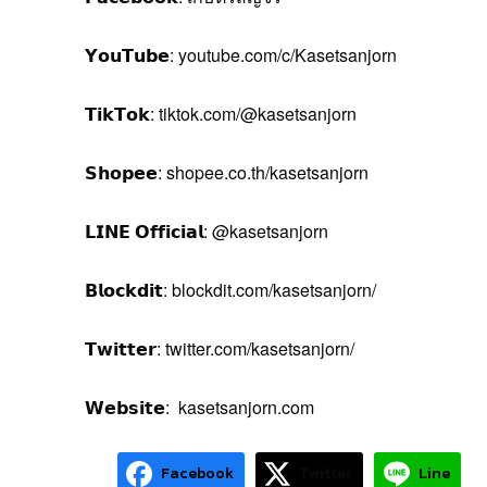
𝗬𝗼𝘂𝗧𝘂𝗯𝗲: youtube.com/c/Kasetsanjorn
𝗧𝗶𝗸𝗧𝗼𝗸: tiktok.com/@kasetsanjorn
𝗦𝗵𝗼𝗽𝗲𝗲: shopee.co.th/kasetsanjorn
𝗟𝗜𝗡𝗘 𝗢𝗳𝗳𝗶𝗰𝗶𝗮𝗹: @kasetsanjorn
𝗕𝗹𝗼𝗰𝗸𝗱𝗶𝘁: blockdit.com/kasetsanjorn/
𝗧𝘄𝗶𝘁𝘁𝗲𝗿: twitter.com/kasetsanjorn/
𝗪𝗲𝗯𝘀𝗶𝘁𝗲: kasetsanjorn.com
Facebook
Twitter
Line