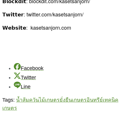
𝗕𝗹𝗼𝗰𝗸𝗱𝗶𝘁: blockdit.com/kasetsanjorn/
𝗧𝘄𝗶𝘁𝘁𝗲𝗿: twitter.com/kasetsanjorn/
𝗪𝗲𝗯𝘀𝗶𝘁𝗲: kasetsanjorn.com
Facebook
Twitter
Line
Tags:
น้ำส้มควันไม้
เกษตรยั่งยืน
เกษตรอินทรีย์
เทคนิค
เกษตร