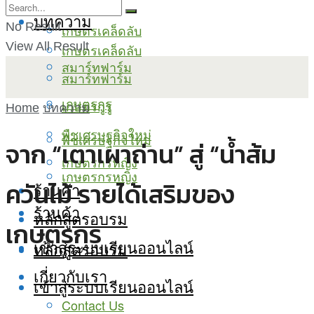
บทความ
No Result
เกษตรเคล็ดลับ
View All Result
เกษตรเคล็ดลับ
สมาร์ทฟาร์ม
สมาร์ทฟาร์ม
เกษตรกูรู
เกษตรกูรู
Home
บทความ
พืชเศรษฐกิจใหม่
พืชเศรษฐกิจใหม่
จาก “เตาเผาถ่าน” สู่ “น้ำส้ม
เกษตรกรหญิง
เกษตรกรหญิง
ควันไม้ รายได้เสริมของ
ร้านค้า
ร้านค้า
หลักสูตรอบรม
เกษตรกร
เข้าสู่ระบบเรียนออนไลน์
หลักสูตรอบรม
เกี่ยวกับเรา
เข้าสู่ระบบเรียนออนไลน์
Contact Us