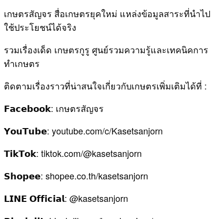
เกษตรสัญจร สื่อเกษตรยุคใหม่ แหล่งข้อมูลสาระที่นำไป
ใช้ประโยชน์ได้จริง
รวมเรื่องเด็ด เกษตรกูรู ศูนย์รวมความรู้และเทคนิคการ
ทำเกษตร
ติดตามเรื่องราวที่น่าสนใจเกี่ยวกับเกษตรเพิ่มเติมได้ที่ :
𝗙𝗮𝗰𝗲𝗯𝗼𝗼𝗸: เกษตรสัญจร
𝗬𝗼𝘂𝗧𝘂𝗯𝗲: youtube.com/c/Kasetsanjorn
𝗧𝗶𝗸𝗧𝗼𝗸: tiktok.com/@kasetsanjorn
𝗦𝗵𝗼𝗽𝗲𝗲: shopee.co.th/kasetsanjorn
𝗟𝗜𝗡𝗘 𝗢𝗳𝗳𝗶𝗰𝗶𝗮𝗹: @kasetsanjorn