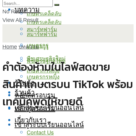
บทความ
No Result
เกษตรเคล็ดลับ
View All Result
เกษตรเคล็ดลับ
สมาร์ทฟาร์ม
สมาร์ทฟาร์ม
เกษตรกูรู
เกษตรกูรู
Home
บทความ
พืชเศรษฐกิจใหม่
พืชเศรษฐกิจใหม่
คำต้องห้ามในไลฟ์สดขาย
เกษตรกรหญิง
เกษตรกรหญิง
สินค้าเกษตรบน TikTok พร้อม
ร้านค้า
ร้านค้า
หลักสูตรอบรม
เทคนิคพูดให้ขายดี
เข้าสู่ระบบเรียนออนไลน์
หลักสูตรอบรม
เกี่ยวกับเรา
เข้าสู่ระบบเรียนออนไลน์
Contact Us