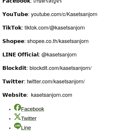
𝗙𝗮𝗰𝗲𝗯𝗼𝗼𝗸: เกษตรสัญจร
𝗬𝗼𝘂𝗧𝘂𝗯𝗲: youtube.com/c/Kasetsanjorn
𝗧𝗶𝗸𝗧𝗼𝗸: tiktok.com/@kasetsanjorn
𝗦𝗵𝗼𝗽𝗲𝗲: shopee.co.th/kasetsanjorn
𝗟𝗜𝗡𝗘 𝗢𝗳𝗳𝗶𝗰𝗶𝗮𝗹: @kasetsanjorn
𝗕𝗹𝗼𝗰𝗸𝗱𝗶𝘁: blockdit.com/kasetsanjorn/
𝗧𝘄𝗶𝘁𝘁𝗲𝗿: twitter.com/kasetsanjorn/
𝗪𝗲𝗯𝘀𝗶𝘁𝗲: kasetsanjorn.com
Facebook
Twitter
Line