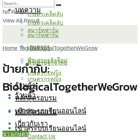
บทความ
No Result
เกษตรเคล็ดลับ
View All Result
เกษตรเคล็ดลับ
สมาร์ทฟาร์ม
สมาร์ทฟาร์ม
เกษตรกูรู
เกษตรกูรู
Home
Tag
BiologicalTogetherWeGrow
พืชเศรษฐกิจใหม่
พืชเศรษฐกิจใหม่
ป้ายกำกับ:
เกษตรกรหญิง
เกษตรกรหญิง
BiologicalTogetherWeGrow
ร้านค้า
ร้านค้า
หลักสูตรอบรม
เข้าสู่ระบบเรียนออนไลน์
หลักสูตรอบรม
เกี่ยวกับเรา
เข้าสู่ระบบเรียนออนไลน์
ข่าวเกษตร
Contact Us