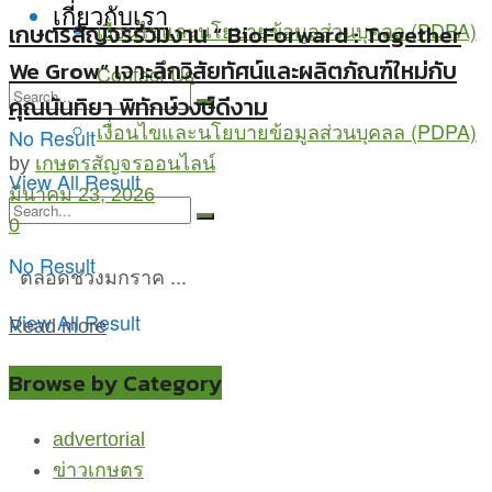
เกี่ยวกับเรา
เงื่อนไขและนโยบายข้อมูลส่วนบุคลล (PDPA)
เกษตรสัญจรร่วมงาน “ BioForward : Together
We Grow” เจาะลึกวิสัยทัศน์และผลิตภัณฑ์ใหม่กับ
Contact Us
คุณนันทิยา พิทักษ์วงษ์ดีงาม
เงื่อนไขและนโยบายข้อมูลส่วนบุคลล (PDPA)
No Result
by
เกษตรสัญจรออนไลน์
View All Result
มีนาคม 23, 2026
0
No Result
ตลอดช่วงมกราค ...
View All Result
Read more
Browse by Category
advertorial
ข่าวเกษตร