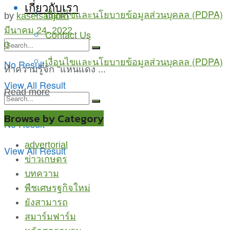
เกี่ยวกับเรา
เงื่อนไขและนโยบายข้อมูลส่วนบุคลล (PDPA)
by
kasetsanjorn
มีนาคม 24, 2022
Contact Us
0
เงื่อนไขและนโยบายข้อมูลส่วนบุคลล (PDPA)
No Result
ทำความรู้จัก “แหนแดง ...
View All Result
Read more
Browse by Category
No Result
advertorial
View All Result
ข่าวเกษตร
บทความ
พืชเศษรฐกิจใหม่
ยังสามารถ
สมาร์มฟาร์ม