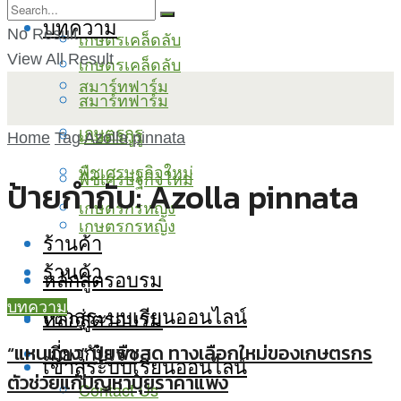
บทความ
No Result
เกษตรเคล็ดลับ
View All Result
เกษตรเคล็ดลับ
สมาร์ทฟาร์ม
สมาร์ทฟาร์ม
เกษตรกูรู
เกษตรกูรู
Home
Tag
Azolla pinnata
พืชเศรษฐกิจใหม่
พืชเศรษฐกิจใหม่
ป้ายกำกับ:
Azolla pinnata
เกษตรกรหญิง
เกษตรกรหญิง
ร้านค้า
ร้านค้า
หลักสูตรอบรม
บทความ
เข้าสู่ระบบเรียนออนไลน์
หลักสูตรอบรม
เกี่ยวกับเรา
“แหนแดง” ปุ๋ยพืชสด ทางเลือกใหม่ของเกษตรกร
เข้าสู่ระบบเรียนออนไลน์
ตัวช่วยแก้ปัญหาปุ๋ยราคาแพง
Contact Us