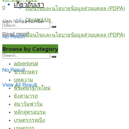
เกี่ยวกับเรา
เงื่อนไขและนโยบายข้อมูลส่วนบุคลล (PDPA)
0
Contact Us
ปลูก “ผักออร์แกนิค” ...
เงื่อนไขและนโยบายข้อมูลส่วนบุคลล (PDPA)
Read more
No Result
View All Result
Browse by Category
advertorial
No Result
ข่าวเกษตร
บทความ
View All Result
พืชเศษรฐกิจใหม่
ยังสามารถ
สมาร์มฟาร์ม
หลักสูตรอบรม
เกษตรกรหญิง
เกษตรกูรู