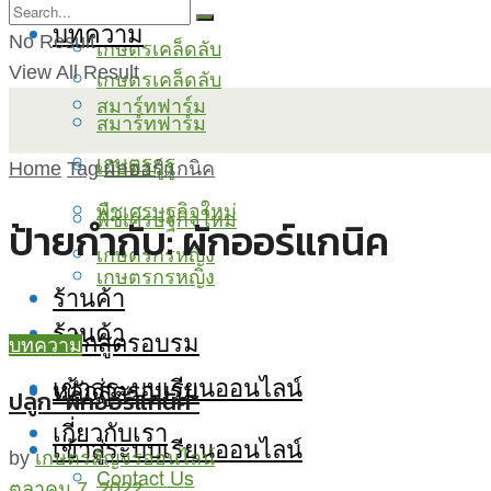
บทความ
No Result
เกษตรเคล็ดลับ
View All Result
เกษตรเคล็ดลับ
สมาร์ทฟาร์ม
สมาร์ทฟาร์ม
เกษตรกูรู
เกษตรกูรู
Home
Tag
ผักออร์แกนิค
พืชเศรษฐกิจใหม่
พืชเศรษฐกิจใหม่
ป้ายกำกับ:
ผักออร์แกนิค
เกษตรกรหญิง
เกษตรกรหญิง
ร้านค้า
ร้านค้า
หลักสูตรอบรม
บทความ
เข้าสู่ระบบเรียนออนไลน์
หลักสูตรอบรม
ปลูก “ผักออร์แกนิค”
เกี่ยวกับเรา
เข้าสู่ระบบเรียนออนไลน์
by
เกษตรสัญจรออนไลน์
Contact Us
ตุลาคม 7, 2022