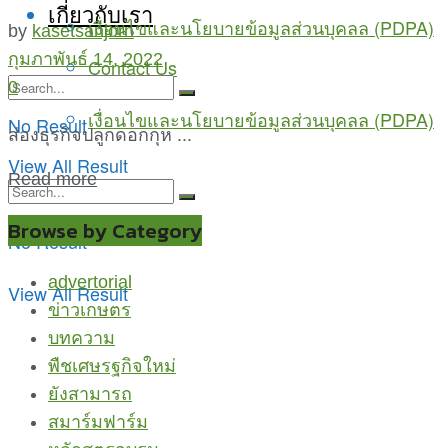
เกี่ยวกับเรา
เงื่อนไขและนโยบายข้อมูลส่วนบุคลล (PDPA)
by
kasetsanjorn
กุมภาพันธ์ 14, 2022
Contact Us
0
เงื่อนไขและนโยบายข้อมูลส่วนบุคลล (PDPA)
No Result
ส่องธุรกิจปลูกดอกกุห ...
View All Result
Read more
Browse by Category
No Result
advertorial
View All Result
ข่าวเกษตร
บทความ
พืชเศษรฐกิจใหม่
ยังสามารถ
สมาร์มฟาร์ม