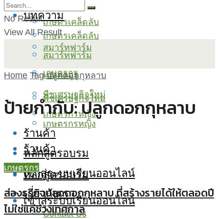
บทความ
No Result
เกษตรเคล็ดลับ
View All Result
เกษตรเคล็ดลับ
สมาร์ทฟาร์ม
สมาร์ทฟาร์ม
เกษตรกูรู
เกษตรกูรู
Home
Tag
ปลูกดอกกุหลาบ
พืชเศรษฐกิจใหม่
พืชเศรษฐกิจใหม่
ป้ายกำกับ:
ปลูกดอกกุหลาบ
เกษตรกรหญิง
เกษตรกรหญิง
ร้านค้า
ร้านค้า
หลักสูตรอบรม
เกษตรกูรู
เข้าสู่ระบบเรียนออนไลน์
หลักสูตรอบรม
เกี่ยวกับเรา
ส่องธุรกิจปลูกดอกกุหลาบ ที่สร้างรายได้ให้ตลอดปี
เข้าสู่ระบบเรียนออนไลน์
ไม่ใช่แค่ช่วงเทศกาล
Contact Us