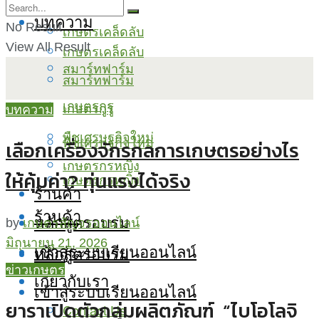
บทความ
No Result
เกษตรเคล็ดลับ
View All Result
เกษตรเคล็ดลับ
สมาร์ทฟาร์ม
สมาร์ทฟาร์ม
เกษตรกูรู
เกษตรกูรู
บทความ
พืชเศรษฐกิจใหม่
พืชเศรษฐกิจใหม่
เลือกเครื่องจักรกลการเกษตรอย่างไร
เกษตรกรหญิง
ให้คุ้มค่า? ทุ่นแรงได้จริง
เกษตรกรหญิง
ร้านค้า
ร้านค้า
หลักสูตรอบรม
by
เกษตรสัญจรออนไลน์
มิถุนายน 21, 2026
เข้าสู่ระบบเรียนออนไลน์
หลักสูตรอบรม
ข่าวเกษตร
เกี่ยวกับเรา
เข้าสู่ระบบเรียนออนไลน์
ยาราเปิดตัวกลุ่มผลิตภัณฑ์ “ไบโอโลจิ
Contact Us