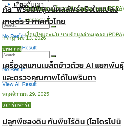
เกี่ยวกับเรา
คัล” พร้อมพิสูจน์ผลลัพธ์จริงในแปลง
เงื่อนไขและนโยบายข้อมูลส่วนบุคลล (PDPA)
Contact Us
เกษตร 5 ภาคทั่วไทย
เงื่อนไขและนโยบายข้อมูลส่วนบุคลล (PDPA)
No Result
กรกฎาคม 13, 2026
View All Result
บทความ
เครื่องสแกนเมล็ดข้าวด้วย AI แยกพันธุ์
No Result
และตรวจคุณภาพได้ในพริบตา
View All Result
พฤศจิกายน 29, 2025
สมาร์มฟาร์ม
ปลูกพืชลงดิน กับพืชไร้ดิน (ไฮโดรโปนิ